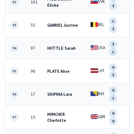
SVK
101
3
92
Eliska
3
1
BEL
55
GABRIEL Justine
4
93
3
3
USA
97
HOTTLE Sarah
4
94
1
0
LAT
90
PLATE Alise
3
95
3
0
BIH
17
SKIPINA Lara
2
96
2
0
MINCHER
GBR
15
0
97
Charlotte
0