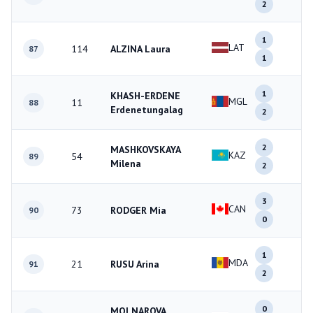
2
1
LAT
114
ALZINA Laura
2
87
1
1
KHASH-ERDENE
MGL
11
3
88
Erdenetungalag
2
2
MASHKOVSKAYA
KAZ
54
4
89
Milena
2
3
CAN
73
RODGER Mia
3
90
0
1
MDA
21
RUSU Arina
3
91
2
0
MOLNAROVA