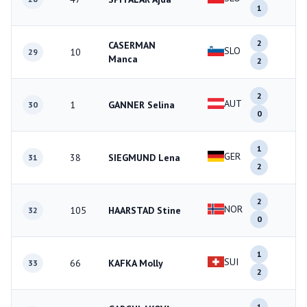
1
2
CASERMAN
SLO
10
4
29
Manca
2
2
AUT
1
GANNER Selina
2
30
0
1
GER
38
SIEGMUND Lena
3
31
2
2
NOR
105
HAARSTAD Stine
2
32
0
1
SUI
66
KAFKA Molly
3
33
2
1