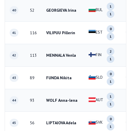
1
BUL
52
GEORGIEVA Irina
2
40
1
0
EST
116
VILIPUU Pillerin
1
41
1
2
FIN
113
MENNALA Venla
3
42
1
0
SLO
89
FUNDA Nikita
1
43
1
1
AUT
93
WOLF Anna-lena
2
44
1
0
SVK
56
LIPTAIOVA Adela
1
45
1