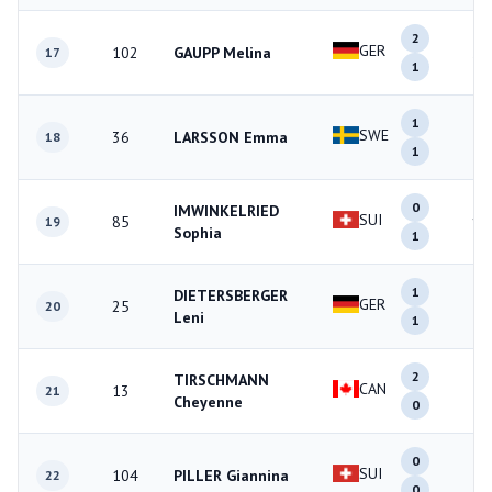
2
GER
102
GAUPP Melina
3
17
1
1
SWE
36
LARSSON Emma
2
18
1
0
IMWINKELRIED
SUI
85
1
19
Sophia
1
1
DIETERSBERGER
GER
25
2
20
Leni
1
2
TIRSCHMANN
CAN
13
2
21
Cheyenne
0
0
SUI
104
PILLER Giannina
0
22
0