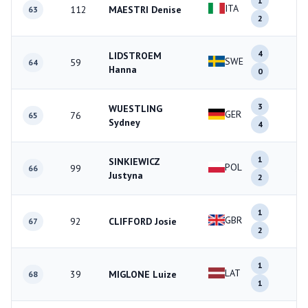
1
ITA
112
MAESTRI Denise
3
63
2
4
LIDSTROEM
SWE
59
4
64
Hanna
0
3
WUESTLING
GER
76
7
65
Sydney
4
1
SINKIEWICZ
POL
99
3
66
Justyna
2
1
GBR
92
CLIFFORD Josie
3
67
2
1
LAT
39
MIGLONE Luize
2
68
1