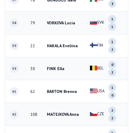
78
GONDOLO Gaia
3
3
1
SVK
79
VORKOVA Lucia
2
58
1
1
FIN
22
HAKALA Eveliina
3
59
2
0
BEL
30
FINK Ella
2
59
2
1
USA
62
BARTON Brenna
1
61
0
2
CZE
108
MATEJKOVA Anna
4
62
2