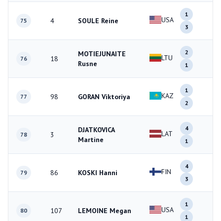
1
USA
4
SOULE Reine
4
75
3
2
MOTIEJUNAITE
LTU
18
3
76
Rusne
1
1
KAZ
98
GORAN Viktoriya
3
77
2
4
DJATKOVICA
LAT
3
5
78
Martine
1
4
FIN
86
KOSKI Hanni
7
79
3
1
USA
107
LEMOINE Megan
2
80
1