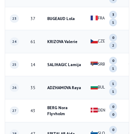
3
FRA
37
BUGEAUD Lola
4
23
1
0
CZE
61
KRIZOVA Valerie
2
24
2
0
SRB
14
SALIHAGIC Lamija
1
25
1
1
BUL
35
ADZHAMOVA Raya
2
26
1
0
BERG Nora
DEN
43
0
27
Flyvholm
0
0
SLO
47
SPITALAR Ajda
1
28