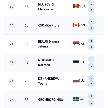
0
HLUSOVICI
MDA
57
2
69
Elizaveta
2
0
CAN
65
CSONKA Flora
4
70
4
2
BRAUN Hanna
SRB
68
5
71
Jelena
3
1
NOORMETS
EST
40
2
72
Karmen
1
1
DZHANDREVA
BUL
75
3
73
Yoana
2
4
SWE
77
GRONBORG Nilla
4
74
0