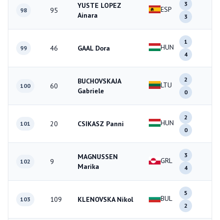
3
YUSTE LOPEZ
ESP
95
6
98
Ainara
3
1
HUN
46
GAAL Dora
5
99
4
2
BUCHOVSKAJA
LTU
60
2
100
Gabriele
0
2
HUN
20
CSIKASZ Panni
2
101
0
3
MAGNUSSEN
GRL
9
7
102
Marika
4
5
BUL
109
KLENOVSKA Nikol
7
103
2