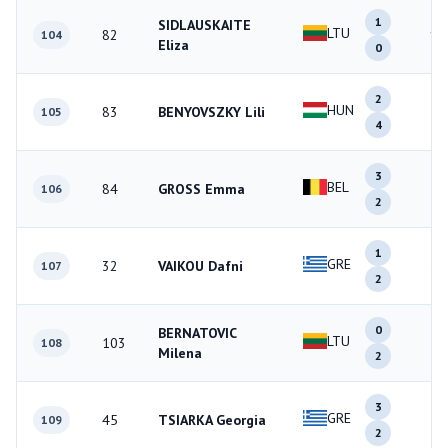
1
SIDLAUSKAITE
LTU
82
1
104
Eliza
0
2
HUN
83
BENYOVSZKY Lili
6
105
4
3
BEL
84
GROSS Emma
5
106
2
1
GRE
32
VAIKOU Dafni
3
107
2
0
BERNATOVIC
LTU
103
2
108
Milena
2
3
GRE
45
TSIARKA Georgia
5
109
2