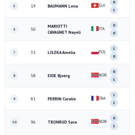
0
SUI
19
BAUMANN Lena
1
5
1
0
MARIOTTI
ITA
50
0
6
CAVAGNET Nayeli
0
1
POL
31
LISZKA Amelia
1
7
0
0
NOR
58
EIDE Bjoerg
1
8
1
1
FRA
81
PERRIN Coralie
2
9
1
0
NOR
96
TRONRUD Sara
1
10
1