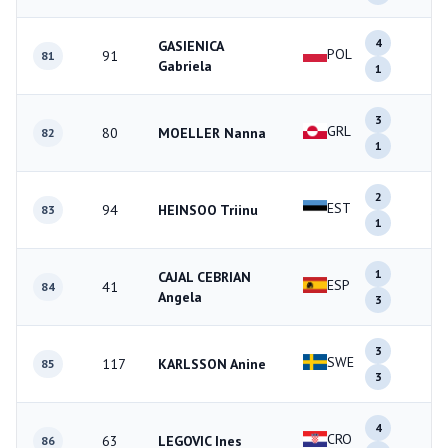
4
GASIENICA
POL
91
5
81
Gabriela
1
3
GRL
80
MOELLER Nanna
4
82
1
2
EST
94
HEINSOO Triinu
3
83
1
1
CAJAL CEBRIAN
ESP
41
4
84
Angela
3
3
SWE
117
KARLSSON Anine
6
85
3
4
CRO
63
LEGOVIC Ines
6
86