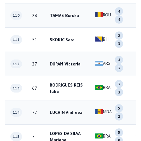
4
ROU
28
TAMAS Boroka
8
110
4
2
BIH
51
SKOKIC Sara
5
111
3
4
ARG
27
DURAN Victoria
7
112
3
3
RODRIGUES REIS
BRA
67
6
113
Julia
3
5
MDA
72
LUCHIN Andreea
7
114
2
5
LOPES DA SILVA
BRA
7
10
115
Mariana
5