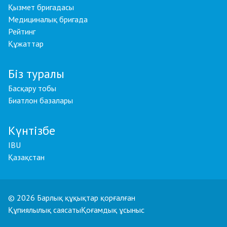
Қызмет бригадасы
Медициналық бригада
Рейтинг
Құжаттар
Біз туралы
Басқару тобы
Биатлон базалары
Күнтізбе
IBU
Қазақстан
© 2026 Барлық құқықтар қорғалған
Құпиялылық саясаты
Қоғамдық ұсыныс