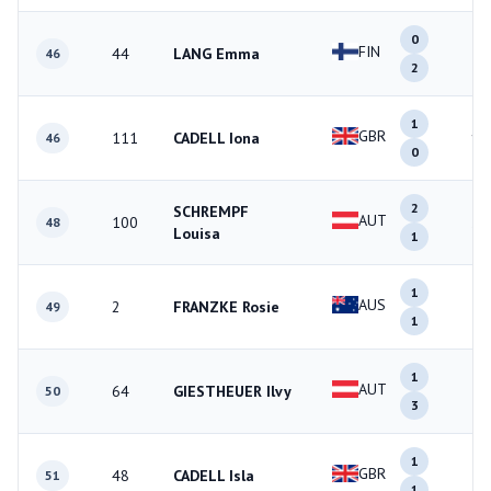
0
FIN
44
LANG Emma
2
46
2
1
GBR
111
CADELL Iona
1
46
0
2
SCHREMPF
AUT
100
3
48
Louisa
1
1
AUS
2
FRANZKE Rosie
2
49
1
1
AUT
64
GIESTHEUER Ilvy
4
50
3
1
GBR
48
CADELL Isla
2
51
1