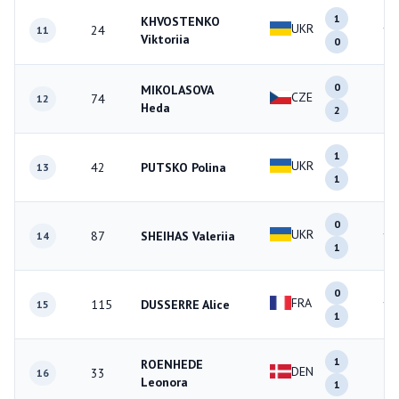
1
KHVOSTENKO
UKR
24
1
11
Viktoriia
0
0
MIKOLASOVA
CZE
74
2
12
Heda
2
1
UKR
42
PUTSKO Polina
2
13
1
0
UKR
87
SHEIHAS Valeriia
1
14
1
0
FRA
115
DUSSERRE Alice
1
15
1
1
ROENHEDE
DEN
33
2
16
Leonora
1