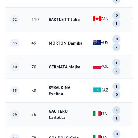
0
CAN
110
BARTLETT Julia
1
52
1
0
AUS
49
MORTON Damika
2
53
2
1
POL
70
GERMATA Majka
3
54
2
1
RYBALKINA
KAZ
88
1
55
Evelina
0
4
GAUTERO
ITA
26
5
56
Carlotta
1
0
ITA
57