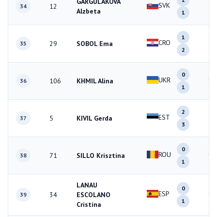
GARGULAKOVA
SVK
12
2
34
Alzbeta
1
1
CRO
29
SOBOL Ema
3
35
2
0
UKR
106
KHMIL Alina
1
36
1
2
EST
5
KIVIL Gerda
5
37
3
0
ROU
71
SILLO Krisztina
1
38
1
LANAU
0
ESP
34
ESCOLANO
1
39
1
Cristina