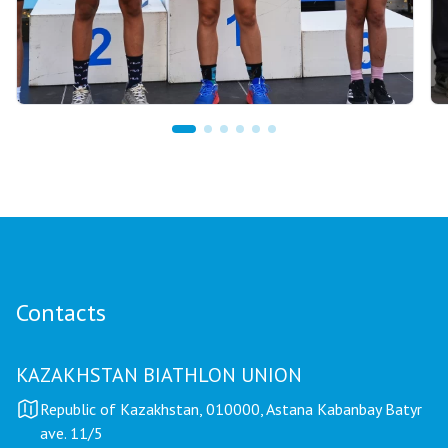
03.08.2026 17:00
ФИНАЛ: АСТАНАДА GRAND TOUR BIATHLON
ҚОРЫТЫНДЫ КЕЗЕҢІ ӨТЕДІ
Contacts
KAZAKHSTAN BIATHLON UNION
Republic of Kazakhstan, 010000, Astana Kabanbay Batyr
ave. 11/5