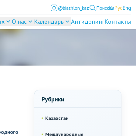
Қаз
Рус
Eng
@biathlon_kaz
Поиск
ых
О нас
Календарь
Антидопинг
Контакты
Рубрики
Казахстан
родного
Международные