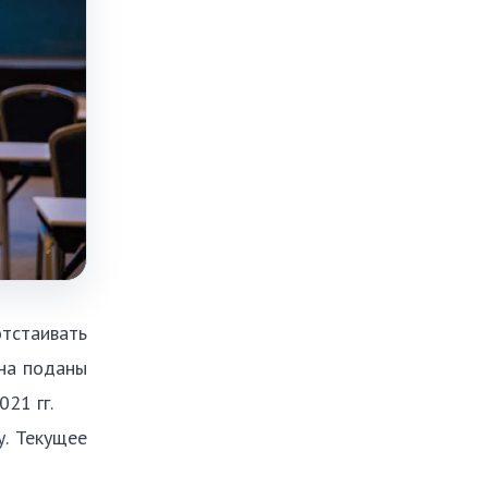
отстаивать
на поданы
21 гг.
у. Текущее