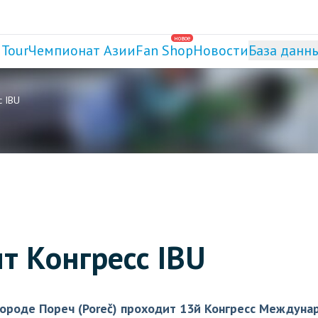
новое
 Tour
Чемпионат Азии
Fan Shop
Новости
База данн
с IBU
т Конгресс IBU
 городе Пореч (Poreč) проходит 13й Конгресс Междуна