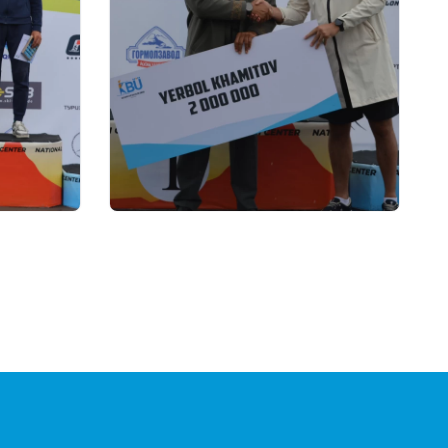
22.07.2026 17:00
я
Союз биатлонистов Казахстана
 по
вручил денежные
сертификаты
й
паралимпийскому чемпиону
Ерболу Хамитову и его
тренерам