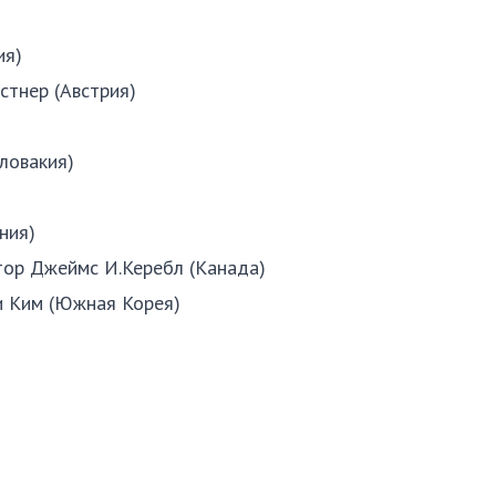
ия)
стнер (Австрия)
ловакия)
ния)
ор Джеймс И.Керебл (Канада)
и Ким (Южная Корея)