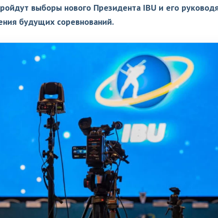
пройдут выборы нового Президента IBU и его руковод
ения будущих соревнований.