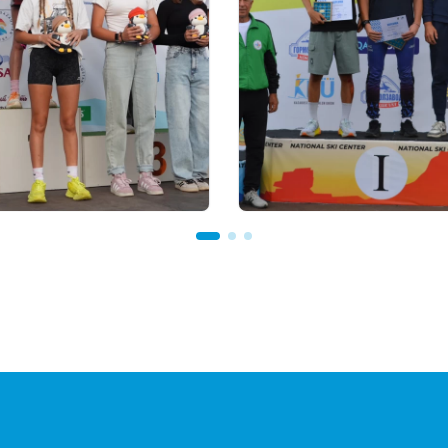
 18:00
22.07.2026 22:00
our Biathlon: рекорд по
В Щучинске завершилс
частников установлен
Летний чемпионат Азии
м этапе в
биатлону: у сборной
авловске
Казахстана - 27 медале