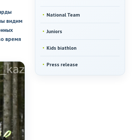
иарды
National Team
 мы видим
онных
Juniors
во время
Kids biathlon
Press release