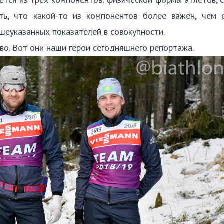
ть, что какой-то из компонентов более важен, чем о
ышеуказанных показателей в совокупности.
во. Вот они наши герои сегодняшнего репортажа.