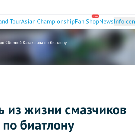
new
and Tour
Asian Championship
Fan Shop
News
Info cen
ов Сборной Казахстана по биатлону
ь из жизни смазчиков
 по биатлону