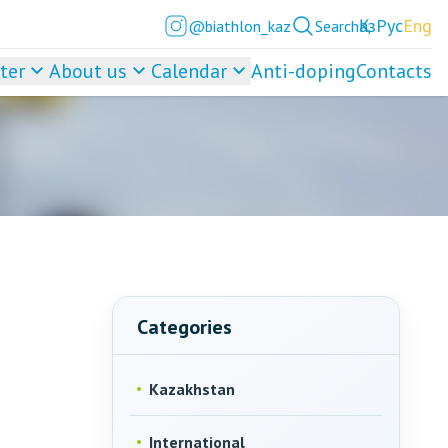
Қаз
Рус
Eng
@biathlon_kaz
Search
ter
About us
Calendar
Anti-doping
Contacts
Categories
Kazakhstan
International