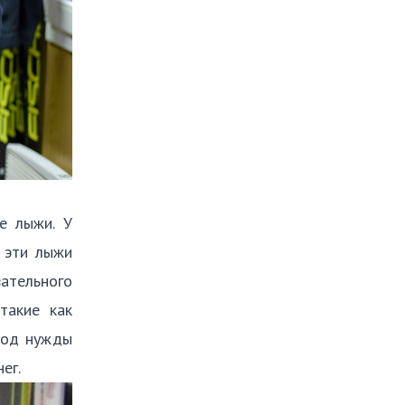
е лыжи. У
е эти лыжи
вательного
такие как
 под нужды
енег.