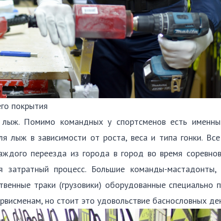
го покрытия
 лыж. Помимо командных у спортсменов есть именны
я лыж в зависимости от роста, веса и типа гонки. Вс
аждого переезда из города в город во время соревно
я затратный процесс. Большие команды-мастадонты, 
твенные траки (грузовики) оборудованные специально
ервисменам, но стоит это удовольствие баснословных д