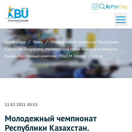
Қаз
Рус
Eng
Home page
News
Молодежный чемпионат Республики
Казахстан. Результаты спринтерской гонки юношей и юниоров.
Лыжно-биатлонный комплекс РВШСМ "Алатау" г.Талгар
11.02.2021 05:13
Молодежный чемпионат
Республики Казахстан.