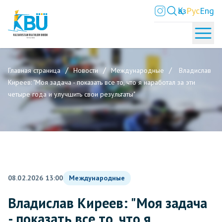
Қаз
Рус
Eng
Главная страница
Новости
Международные
Владислав
Киреев: "Моя задача - показать все то, что я наработал за эти
четыре года и улучшить свои результаты"
08.02.2026 13:00
Международные
Владислав Киреев: "Моя задача
- показать все то, что я