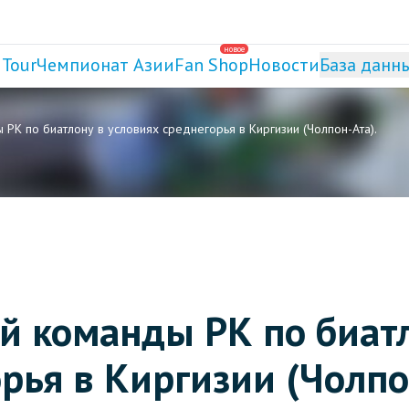
новое
 Tour
Чемпионат Азии
Fan Shop
Новости
База данн
К по биатлону в условиях среднегорья в Киргизии (Чолпон-Ата).
й команды РК по биат
орья в Киргизии (Чолпо