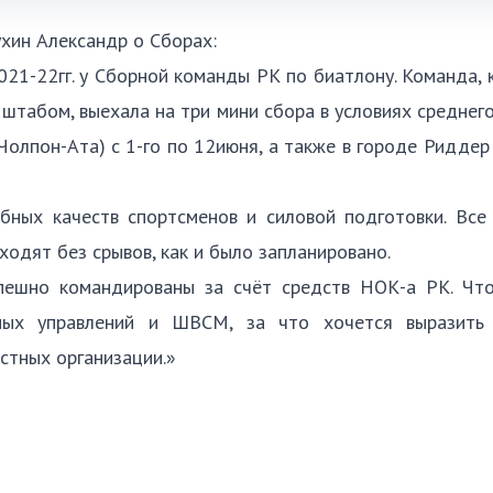
хин Александр о Сборах:
021-22гг. у Сборной команды РК по биатлону. Команда, 
табом, выехала на три мини сбора в условиях среднегор
(Чолпон-Ата) с 1-го по 12июня, а также в городе Риддер
бных качеств спортсменов и силовой подготовки. Все 
одят без срывов, как и было запланировано.
ешно командированы за счёт средств НОК-а РК. Что
тных управлений и ШВСМ, за что хочется выразить
стных организации.»