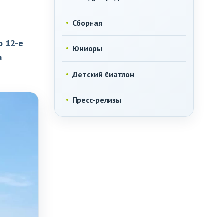
Сборная
о 12-е
Юниоры
а
Детский биатлон
Пресс-релизы