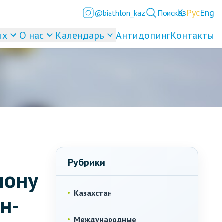
Қаз
Рус
Eng
@biathlon_kaz
Поиск
ых
О нас
Календарь
Антидопинг
Контакты
Рубрики
лону
Казахстан
н-
Международные