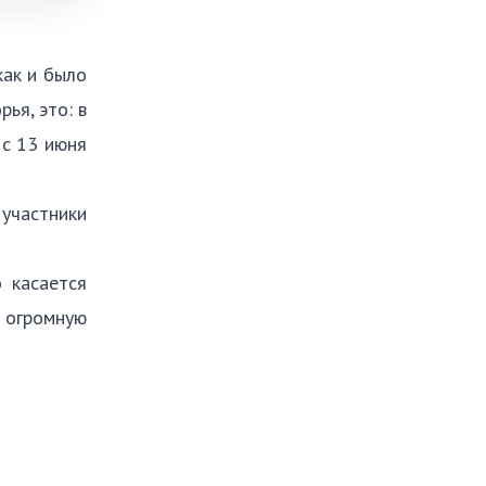
как и было
ья, это: в
 с 13 июня
участники
 касается
 огромную