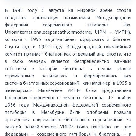
В 1948 году 3 августа на мировой арене спорта
с
оздается
организация
называемая
Международная
федерация современного пятиборья (фр.
Union
internationale
de
pentathlon
moderne
, UIPM — УИПМ),
которая с 1953 года начинает курировать и биатлон.
Спустя год, в 1954 году Международный олимпийский
комитет признает би
атлон как отдельный вид спорта
, что
в сво
ю
очередь являетс
я
беспрецедентн
о важным
событием в истории биа
тлона в целом.
Далее
стремит
ельно развивалась
и формировалась вся
система
биатлонны
х соревнований
,
как например
: в 1955 в
швейцарском
Маглингене
УИПМ была представлена
Концепция
современного зимнего биатлона
; 17 ноября
1956 года Международной федерацией современного
пятиборья в Мельбурне были одобрены правила
проведения современных биатлонных соревнований. За
каждой нацией-членом УИПМ было признано по две
федерации — современного пятиборья и биатлона, — а