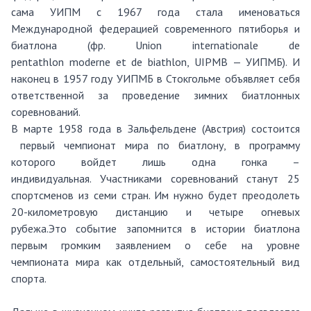
сама УИПМ с 1967 года стала именоваться
Международной федерацией современного пятиборья и
биатлона (фр.
Union
internationale
de
pentathlon
moderne
et de biathlon, UIPMB —
УИПМБ
).
И
наконец
в 1957 году УИПМБ в Стокгольме объявляет себя
ответственной за проведение зимних биатлонных
соревнований.
В марте 1958 года в
Зальфельдене
(Австрия) состо
ится
первый чемпионат мира по биатлону, в п
рограмму
которого
войдет лишь одна гонка –
индивидуальная.
Участниками соревнований ста
нут 25
спортсме
нов из семи стран. Им нужно
будет преодолеть
20-километровую дис
танцию и четыре огневых
рубежа.
Это
событие
запомнится в истории биатлон
а
первым громким заявлением о себе
на уровне
чемпионата
мира как отдельный, самостоятельный
вид
спорта
.