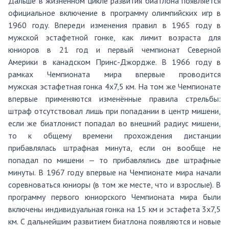
Дальше в жизненном цикле развития биатлона появляется
официальное включение в программу олимпийских игр в
1960 году. Впереди изменения правил в 1965 году в
мужской эстафетной гонке, как лимит возраста для
юниоров в 21 год и первый чемпионат
Северной
Америки
в
канадском
Принс
-Джордже
.
В
1966 году
в
рамках
Чемпионата мира
впервые проводится
мужская
эстафетная гонка 4х7,5 км
. На том же Чемпионате
впервые применяются изменённые правила стрельбы:
штраф отсутствовал лишь при попадании в центр мишени,
если же биатлонист попадал во внешний радиус мишени,
то к общему времени прохождения дистанции
прибавлялась штрафная минута, если он вообще не
попадал по мишени — то прибавлялись две штрафные
минуты. В
1967 году
впервые на Чемпионате мира начали
соревноваться юниоры (в том же месте, что и взрослые). В
программу первого
юниорского Чемпионата мира
были
включены
индивидуальная гонка на 15 км
и
эстафета 3х7,5
км
. С дальнейшим развитием биатлона появляются и новые