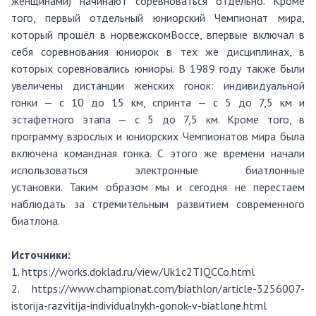
женщинами) начинают соревноваться отдельно.
Кроме
того, первый отдельный юниорский Чемпионат мира,
который прошёл в
норвежском
Воссе
, впервые включал в
себя соревнования юниорок в тех же дисциплинах, в
которых соревновались юниоры.
В 1989 году также были
увеличены дистанции женских гонок: индивидуальной
гонки — с 10 до 15 км, спринта — с 5 до 7,5 км и
эстафетного этапа — с 5 до 7,5 км.
Кроме того, в
программу взрослых и юниорских Чемпионатов мира была
включена командная гонка. С этого же времени начали
использоваться электронные биатлонные
установки.
Таким
образом
мы и сегодня не перестаем
наблюдать за стремительным развитием современного
биатлона.
Источники
:
1.
https://works.doklad.ru/view/Uk1c2TIQCCo.html
2.
https://www.championat.com/biathlon/article-3256007-
istorija-razvitija-individualnykh-gonok-v-biatlone.html