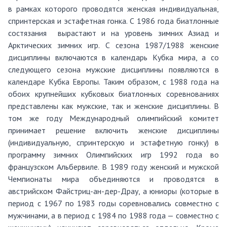
в рамках которого проводятся женская
индивидуальная,
спринтерская и эстафетная гонка.
С 1986 года биатлонные
состязания
вырастают и на уровень
зимних
Азиад
и
Арктических зимних игр. С сезона 1987/1988 женские
дисциплины включаются в календарь Кубка мира, а со
следующего сезона мужские дисциплины появляются в
календаре Кубка Европы. Таким образом, с 1988 года на
обоих крупнейших кубковых биатлонных соревнованиях
представлены как мужские, так и женские дисциплины. В
том же году Международный олимпийский комитет
принимает решение включить женские дисциплины
(индивидуальную, спринтерскую и эстафетную гонку) в
программу зимних Олимпийских игр 1992 года
во
французском
Альбервиле
.
В 1989 году женский и мужской
Чемпионаты мира объединяются и проводятся в
австрийском
Файстриц
-ан-дер-
Драу
, а юниоры (которые в
период с 1967 по 1983 годы соревновались совместно с
мужчинами, а в период с 1984 по 1988 года — совместно с