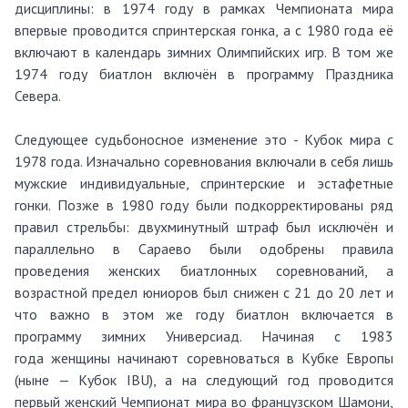
дисциплины: в
1974 году
в рамках Чемпионата мира
впервые проводится
спринтерская гонка
, а с
1980 года
её
включают в календарь зимних Олимпийских игр. В том же
1974 году
биатлон включён в программу
Праздника
Севера
.
Следующее судьбоносное изменение это - Кубок мира с
1978 года. Изначально
соревнования включали в себя лишь
мужские индивидуальные, спр
интерские и эстафетные
гонки. Позже в 1980 году
были подкорректированы
ряд
правил
стрельбы: двухминутный штра
ф был исключён и
параллельно в
Сараево были одобрены правила
проведения женских биатлонных соревнований, а
возрастной предел юниоров бы
л снижен с 21 до 20 лет и
что важно
в этом же
году биатлон включается
в
программу зимних Универсиад.
Начиная с
1983
года
женщины начинают соревноваться в Кубке Европы
(ныне — Кубок IBU), а на следующий год проводится
первый женский Чемпионат мира во французском
Шамони
,