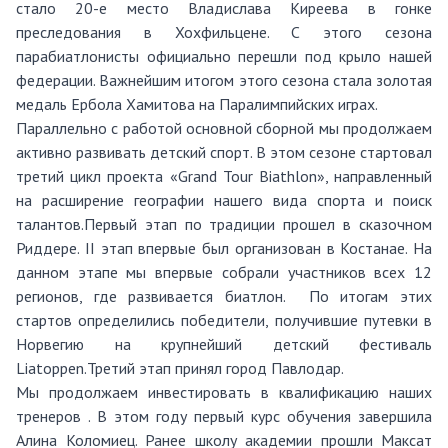
стало 20-е место Владислава Киреева в гонке
преследования в Хохфильцене. С этого сезона
парабиатлонисты официально перешли под крыло нашей
федерации. Важнейшим итогом этого сезона стала золотая
медаль Ербола Хамитова на Паралимпийских играх.
Параллельно с работой основной сборной мы продолжаем
активно развивать детский спорт. В этом сезоне стартовал
третий цикл проекта «Grand Tour Biathlon», направленный
на расширение географии нашего вида спорта и поиск
талантов.Первый этап по традиции прошел в сказочном
Риддере. II этап впервые был организован в Костанае. На
данном этапе мы впервые собрали участников всех 12
регионов, где развивается биатлон. По итогам этих
стартов определились победители, получившие путевки в
Норвегию на крупнейший детский фестиваль
Liatoppen.Третий этап принял город Павлодар.
Мы продолжаем инвестировать в квалификацию наших
тренеров . В этом году первый курс обучения завершила
Алина Коломиец. Ранее школу академии прошли Максат