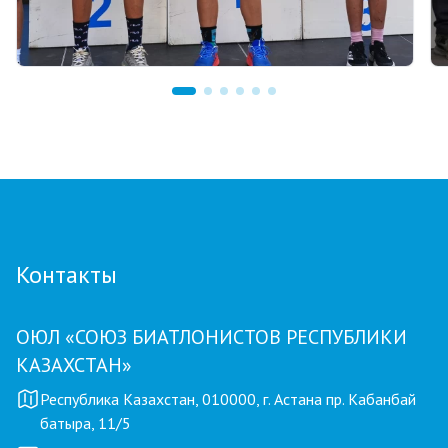
03.08.2026 17:00
ФИНАЛ: В АСТАНЕ ПРОЙДЕТ
ЗАКЛЮЧИТЕЛЬНЫЙ ЭТАП GRAND TOUR
BIATHLON
Контакты
ОЮЛ «СОЮЗ БИАТЛОНИСТОВ РЕСПУБЛИКИ
КАЗАХСТАН»
Республика Казахстан, 010000, г. Астана пр. Кабанбай
батыра, 11/5