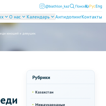
Қаз
Рус
Eng
@biathlon_kaz
Поиск
ых
О нас
Календарь
Антидопинг
Контакты
 среди юношей и девушек
Рубрики
Казахстан
реди
Международные