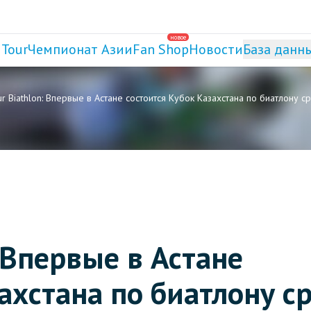
новое
 Tour
Чемпионат Азии
Fan Shop
Новости
База данн
r Biathlon: Впервые в Астане состоится Кубок Казахстана по биатлону
: Впервые в Астане
ахстана по биатлону с