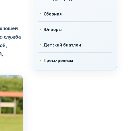
Сборная
 юношей
Юниоры
с-служба
ой,
Детский биатлон
й,
Пресс-релизы