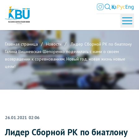
Қаз
Рус
Eng
Главная страница
Новости
Лидер Сборной РК по биатлону
Галина Вишневская-Шепоренко поделилась с нами о своем
возвращении к соревнованиям. Новый год, новая жизнь новые
цели!
26.01.2021 02:06
Лидер Сборной РК по биатлону