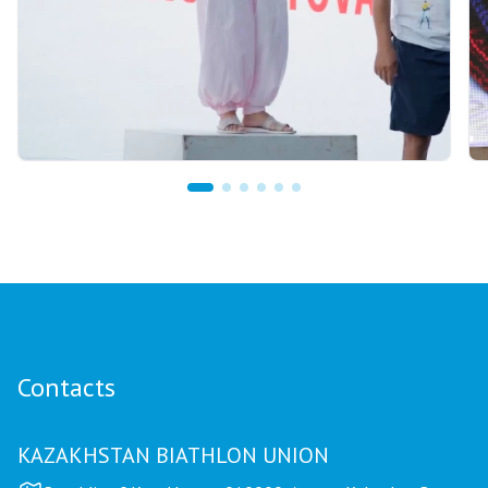
07.08.2026 12:00
Mariya Korolyova Named "Best Coach of the
Year"
Contacts
KAZAKHSTAN BIATHLON UNION