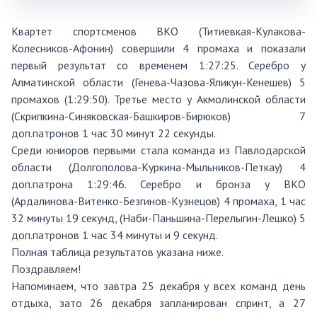
Квартет спортсменов ВКО (Титиевкая-Кулакова-
Колесников-Афонин) совершили 4 промаха и показали
первый результат со временем 1:27:25. Серебро у
Алматинской области (Генева-Чазова-Яликун-Кенешев) 5
промахов (1:29:50). Третье место у Акмолинской области
(Скрипкина-Синяковская-Башкиров-Бирюков) 7
доп.патронов 1 час 30 минут 22 секунды.
Среди юниоров первыми стала команда из Павлодарской
области (Долгополова-Куркина-Мыльников-Петкау) 4
доп.патрона 1:29:46. Серебро и бронза у ВКО
(Ардалинова-Витенко-Безгинов-Кузнецов) 4 промаха, 1 час
32 минуты 19 секунд, (Наби-Паньшина-Перелыгин-Лешко) 5
доп.патронов 1 час 34 минуты и 9 секунд.
Полная таблица результатов указана ниже.
Поздравляем!
Напоминаем, что завтра 25 декабря у всех команд день
отдыха, зато 26 декабря запланирован спринт, а 27