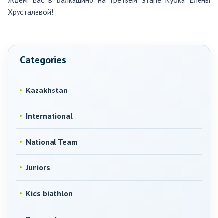
Ждем Вас в Балкашино на третьем этапе Кубка Елены
Хрусталевой!
Categories
Kazakhstan
International
National Team
Juniors
Kids biathlon