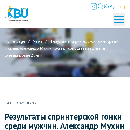
Қаз
Рус
Eng
Home page
News
Результаты спринтерской гонки среди
мужчин. Александр Мухин показал хороший результат и
финишировал 29-ым
14.01.2021 03:17
Результаты спринтерской гонки
среди мужчин. Александр Мухин