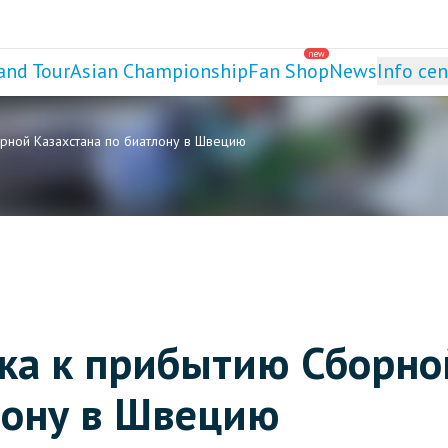
new
and Tour
Asian Championship
Fan Shop
News
Info cen
рной Казахстана по биатлону в Швецию
вка к прибытию Сборно
лону в Швецию