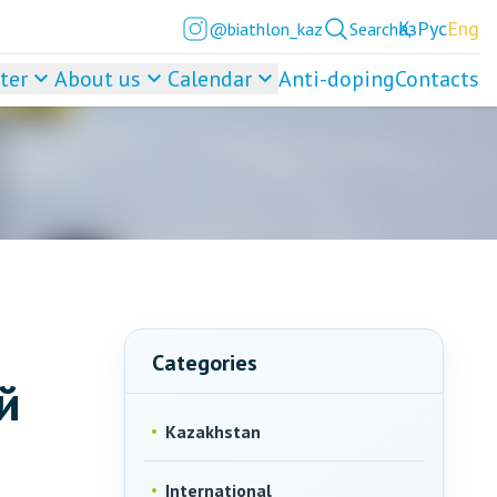
Қаз
Рус
Eng
@biathlon_kaz
Search
ter
About us
Calendar
Anti-doping
Contacts
Categories
й
Kazakhstan
International