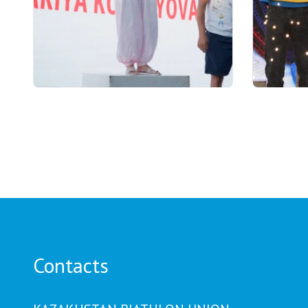
7 hours ago
20 hours a
Mariya Korolyova Named "Best
10 milli
Coach of the Year"
prizes 
and Cry
TOUR BI
Contacts