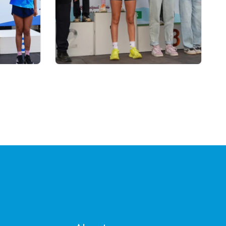
01.08.2026 18:00
T THE
Grand Tour Biathlon: Record
AND
Number of Participants Set at
the Fifth Stage in
Petropavlovsk