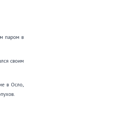
ом паром в
ился своим
ме в Осло,
пухов.