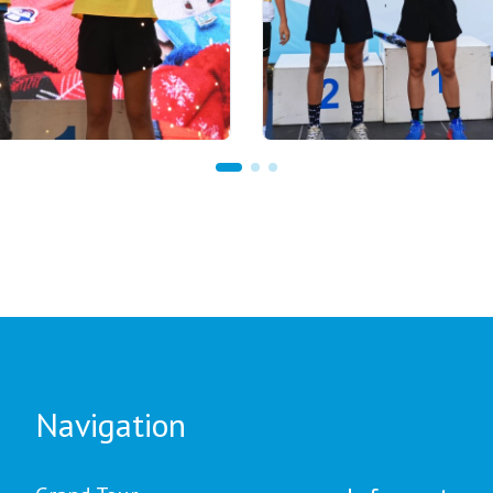
go
03.08.2026 17:00
on tenge for regions,
FINAL: ASTANA TO HOS
from Yerbol Khamitov
CLOSING STAGE OF GR
stal Trophies: GRAND
TOUR BIATHLON
ATHLON Final in Astana
Navigation