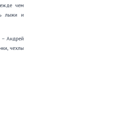
режде чем
ть лыжи и
 – Андрей
нки, чехлы