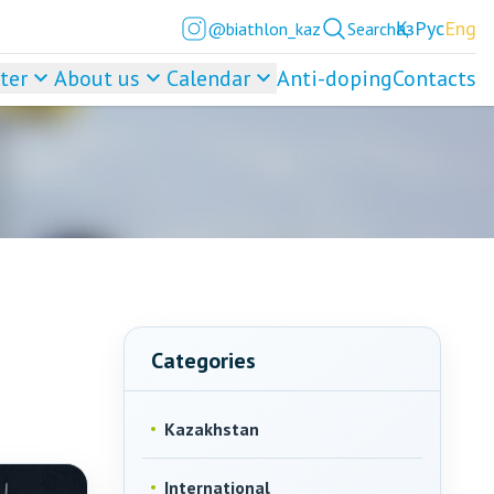
Қаз
Рус
Eng
@biathlon_kaz
Search
ter
About us
Calendar
Anti-doping
Contacts
Categories
Kazakhstan
International