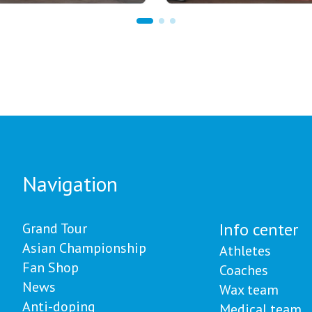
 18:00
22.07.2026 22:00
our Biathlon: рекорд по
В Щучинске завершилс
частников установлен
Летний чемпионат Азии
м этапе в
биатлону: у сборной
авловске
Казахстана - 27 медале
Navigation
Info center
Grand Tour
Asian Championship
Athletes
Fan Shop
Coaches
News
Wax team
Anti-doping
Medical team