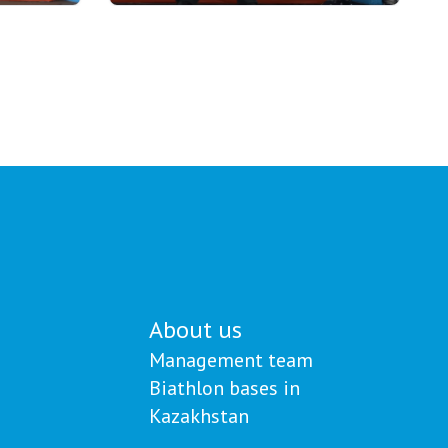
22.07.2026 17:00
я
Kazakhstan Biathlon Union
 по
awards money certificates to
Paralympic champion Yerbol
й
Khamitov and his coaches
About us
Management team
Biathlon bases in
Kazakhstan