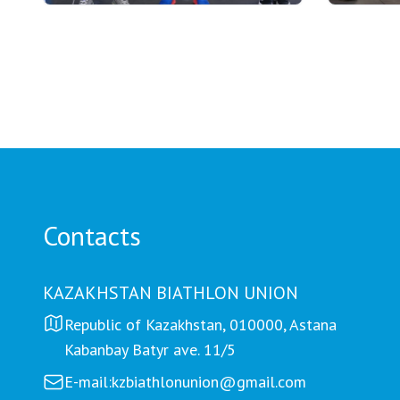
03.08.2026 17:00
01.08.2026
ФИНАЛ: АСТАНАДА GRAND
Grand T
TOUR BIATHLON ҚОРЫТЫНДЫ
числу у
КЕЗЕҢІ ӨТЕДІ
на пято
Петроп
Contacts
KAZAKHSTAN BIATHLON UNION
Republic of Kazakhstan, 010000, Astana
Kabanbay Batyr ave. 11/5
E-mail:
kzbiathlonunion@gmail.com