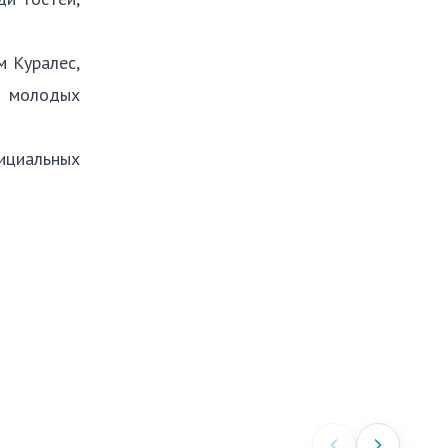
м Куралес,
а молодых
ициальных