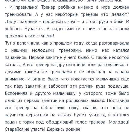
- И правильно! Тренер ребёнка именно в игре должен
тренировать! А у нас некоторые тренеры что делают?
Дадут задание – пробежать круг – и стоят руки в боки. И
ребёнок мучается. А надо вместе с ним, шаг за шагом
проходить все ступени!
Тут я вспомнила, как в прошлом году, когда разговаривала
с нашими молодыми тренерами, мимо нас катался
пацанёнок. Первое занятие у него было. С такой неохотой
катался. А его тренер на другом конце поля разговаривал с
другими такими же тренерами и не обращал на пацана
внимание. И видно было, что покатается мальчишка еще
так пару занятий и забросит эти ролики куда подальше.
Вспомнила и другого мальчишку, у которого тоже было
одно из первых занятий на роликовых лыжах. Поставила
его тренер на небольшую горку, сказав, что пока не
научится держаться на лыжах будет учиться, и катился
пацан с горки под ободряющий голос тренера: Молодец!
Старайся не упасть! Держись ровнее!