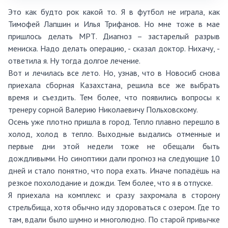
Это как будто рок какой то. Я в футбол не играла, как
Тимофей Лапшин и Илья Трифанов. Но мне тоже в мае
пришлось делать МРТ. Диагноз – застарелый разрыв
мениска. Надо делать операцию, - сказал доктор. Нихачу, -
ответила я. Ну тогда долгое лечение.
Вот и лечилась все лето. Но, узнав, что в Новосиб снова
приехала сборная Казахстана, решила все же выбрать
время и съездить. Тем более, что появились вопросы к
тренеру сорной Валерию Николаевичу Польховскому.
Осень уже плотно пришла в город. Тепло плавно перешло в
холод, холод в тепло. Выходные выдались отменные и
первые дни этой недели тоже не обещали быть
дождливыми. Но синоптики дали прогноз на следующие 10
дней и стало понятно, что пора ехать. Иначе попадёшь на
резкое похолодание и дожди. Тем более, что я в отпуске.
Я приехала на комплекс и сразу захромала в сторону
стрельбища, хотя обычно иду здороваться с озером. Где то
там, вдали было шумно и многолюдно. По старой привычке