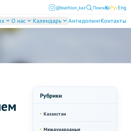
Қаз
Рус
Eng
@biathlon_kaz
Поиск
ых
О нас
Календарь
Антидопинг
Контакты
Рубрики
нем
Казахстан
Международные