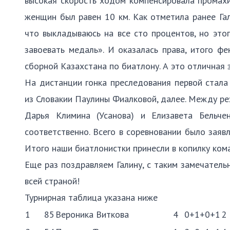
высокая скорость ходом компенсировала промахи
женщин был равен 10 км. Как отметила ранее Га
что выкладываюсь на все сто процентов, но это
завоевать медаль». И оказалась права, итого ф
сборной Казахстана по биатлону. А это отличная
На дистанции гонка преследования первой стала
из Словакии Паулины Фиалковой, далее. Между рез
Дарья Климина (Усанова) и Елизавета Бельч
соответственно. Всего в соревновании было заяв
Итого наши биатлонистки принесли в копилку кома
Еще раз поздравляем Галину, с таким замечател
всей страной!
Турнирная таблица указана ниже
1
85
Вероника Виткова
4
0+1+0+1
2