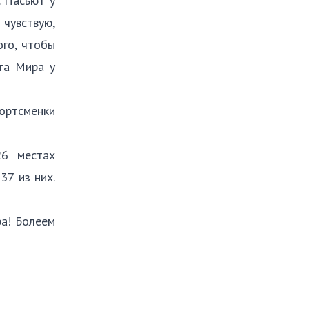
. Пасьют у
 чувствую,
ого, чтобы
ата Мира у
портсменки
26 местах
37 из них.
ра! Болеем