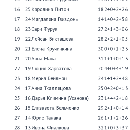
16
25
Каролина Питон
18
2+0+2+2
6
17
24
Магдалена Гвиздонь
14
1+0+2+5
8
18
23
Сари Фуруя
27
2+1+3+0
6
19
22
Лейсан Бикташева
28
2+2+1+0
5
20
21
Елена Кручинкина
30
0+0+1+2
3
21
20
Анна Мака
31
1+1+0+1
3
22
19
Люция Харватова
20
4+0+4+1
9
23
18
Мерил Бейлман
24
1+1+2+4
8
24
17
Анна Ткадлецова
25
0+2+0+1
3
25
16
Дарья Климина (Усанова)
23
1+4+2+1
8
26
15
Елизавета Бельченко
29
2+1+0+1
4
27
14
Юрие Танака
26
1+1+2+2
6
28
13
Ивона Фиалкова
32
1+0+3+3
7