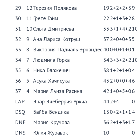
29
12
Терезия Полякова
19
2+2+2+3
9
30
11
Грете Гайм
22
2+1+3+2
8
31
10
Ольга Дмитриева
33
3+1+4+2
1
32
9
Ана Лариса Котруш
37
2+0+0+3
5
33
8
Виктория Падиаль Эрнандес
40
0+0+1+0
1
34
7
Людмила Горка
34
3+3+2+2
1
35
6
Ника Блаженич
38
1+2+1+0
4
36
5
Асука Хачисука
43
2+0+0+4
6
37
4
Мария Луиза Расина
42
1+0+5+0
6
LAP
Энар Эчеберрия Уркиа
44
2+4
0
DSQ
Байба Бендика
13
0+2+1+1
4
DNF
Мария Кручова
36
2+1+3+1
7
DNS
Юлия Журавок
10
0