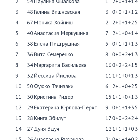
2
54
Паулина Фиалкова
1
2+0+1+1
4
3
48
Галина Вишневская
3
0+0+1+1
2
4
67
Моника Хойниш
2
2+0+1+2
5
5
40
Анастасия Меркушина
7
2+1+0+1
4
6
38
Елена Пидгрушная
5
0+1+1+1
3
7
36
Вита Семеренко
8
0+0+2+1
3
8
34
Маргарита Васильева
16
0+2+2+1
5
9
32
Йессица Йислова
11
1+1+0+1
3
10
50
Фуюко Тачизаки
6
2+1+0+2
5
11
30
Кристина Ридер
15
1+1+0+1
3
12
29
Екатерина Юрлова-Перхт
9
0+1+1+3
5
13
28
Кинга Збилут
17
0+0+2+2
4
14
27
Дуня Здуч
12
1+1+1+0
3
15
26
Анастасия Рудакова
21
0+1+1+0
2