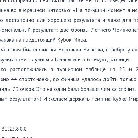
 и подарили нашей биатлонистке место на пьедестале
лина во вчерашнем интервью: «На текущий момент я не
го достаточно для хорошего результата и даже для т
еноменальный результат: две бронзы Летнего Чемпион
 заявка на предстоящий Кубок Мира.
 чешская биатлонистка Вероника Виткова, серебро у с
ультатами Паулины и Галины всего 6 секунд разницы.
енко расположились в турнирной таблице на 25 и 
лено 44 спортсменки, до финиша удалось дойти только 
нды 79 очков. Это на один балл больше, чем за спринт.
ьным результатом! И желаем держать темп на Кубке Ми
31:25.8
0.0