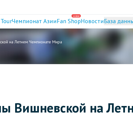
новое
 Tour
Чемпионат Азии
Fan Shop
Новости
База данн
ской на Летнем Чемпионате Мира
ны Вишневской на Лет