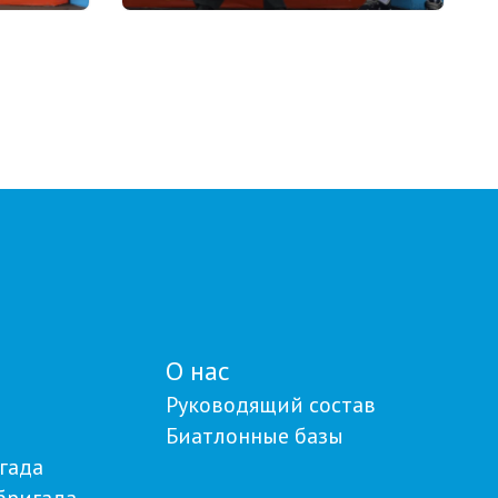
22.07.2026 17:00
я
Союз биатлонистов Казахстана
 по
вручил денежные
сертификаты
й
паралимпийскому чемпиону
Ерболу Хамитову и его
тренерам
О нас
Руководящий состав
Биатлонные базы
гада