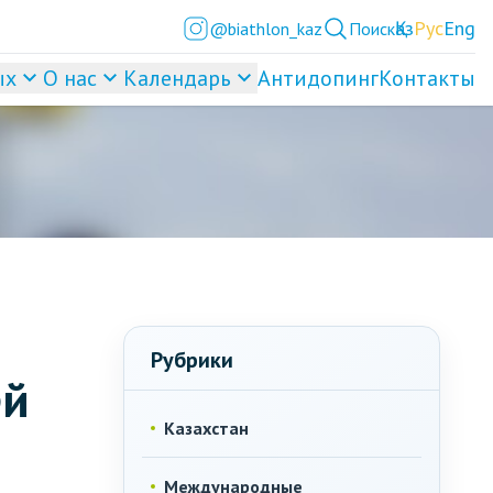
Қаз
Рус
Eng
@biathlon_kaz
Поиск
ых
О нас
Календарь
Антидопинг
Контакты
Рубрики
ей
Казахстан
Международные