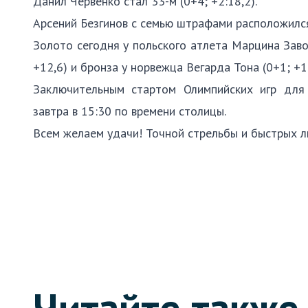
Данил Червенко стал 33-м (0+4; +2:18,2).
Арсений Безгинов с семью штрафами расположился 
Золото сегодня у польского атлета Марцина Заво
+12,6) и бронза у норвежца Вегарда Тона (0+1; +18
Заключительным стартом Олимпийских игр для 
завтра в 15:30 по времени столицы.
Всем желаем удачи! Точной стрельбы и быст