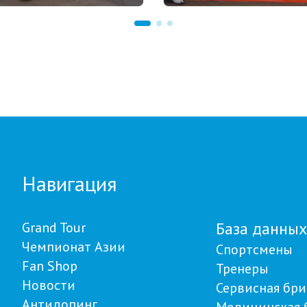
 18:00
22.07.2026 22:00
our Biathlon: рекорд по
В Щучинске завершилс
частников установлен
Летний чемпионат Азии
м этапе в
биатлону: у сборной
авловске
Казахстана - 27 медале
Навигация
База данных
Grand Tour
Чемпионат Азии
Спортсмены
Fan Shop
Тренеры
Новости
Сервисная бри
Антидопинг