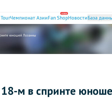
новое
 Tour
Чемпионат Азии
Fan Shop
Новости
База данн
принте юношей Лозанны
 18-м в спринте юнош