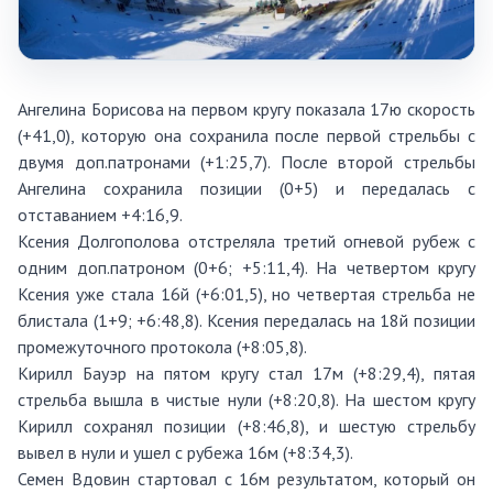
Ангелина Борисова на первом кругу показала 17ю скорость
(+41,0), которую она сохранила после первой стрельбы с
двумя доп.патронами (+1:25,7). После второй стрельбы
Ангелина сохранила позиции (0+5) и передалась с
отставанием +4:16,9.
Ксения Долгополова отстреляла третий огневой рубеж с
одним доп.патроном (0+6; +5:11,4). На четвертом кругу
Ксения уже стала 16й (+6:01,5), но четвертая стрельба не
блистала (1+9; +6:48,8). Ксения передалась на 18й позиции
промежуточного протокола (+8:05,8).
Кирилл Бауэр на пятом кругу стал 17м (+8:29,4), пятая
стрельба вышла в чистые нули (+8:20,8). На шестом кругу
Кирилл сохранял позиции (+8:46,8), и шестую стрельбу
вывел в нули и ушел с рубежа 16м (+8:34,3).
Семен Вдовин стартовал с 16м результатом, который он