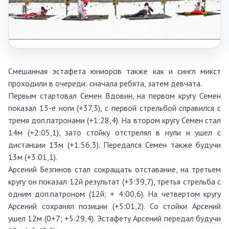
Смешанная эстафета юниоров также как и сингл микст
проходили в очереди: сначала ребята, затем девчата.
Первым стартовал Семен Вдовин, на первом кругу Семен
показал 13-е ноги (+37,3), с первой стрельбой справился с
тремя доп.патронами (+1:28,4). На втором кругу Семен стал
14м (+2:05,1), зато стойку отстрелял в нули и ушел с
дистанции 13м (+1:56,3). Передался Семен также будучи
13м (+3:01,1).
Арсений Безгинов стал сокращать отставание, на третьем
кругу он показал 12й результат (+3:39,7), третья стрельба с
одним доп.патроном (12й; + 4:00,6). На четвертом кругу
Арсений сохранял позиции (+5:01,2). Со стойки Арсений
ушел 12м (0+7; +5:29,4). Эстафету Арсений передал будучи