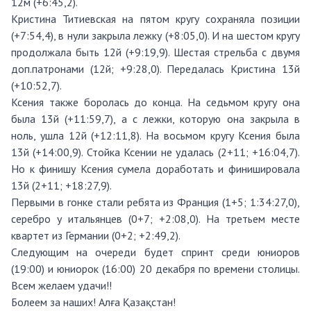
12м (+6:45,2).
Кристина Титиевская на пятом кругу сохраняла позиции
(+7:54,4), в нули закрыла лежку (+8:05,0). И на шестом кругу
продолжала быть 12й (+9:19,9). Шестая стрельба с двумя
доп.патронами (12й; +9:28,0). Передалась Кристина 13й
(+10:52,7).
Ксения также боролась до конца. На седьмом кругу она
была 13й (+11:59,7), а с лежки, которую она закрыла в
ноль, ушла 12й (+12:11,8). На восьмом кругу Ксения была
13й (+14:00,9). Стойка Ксении не удалась (2+11; +16:04,7).
Но к финишу Ксения сумела доработать и финишировала
13й (2+11; +18:27,9).
Первыми в гонке стали ребята из Франция (1+5; 1:34:27,0),
серебро у итальянцев (0+7; +2:08,0). На третьем месте
квартет из Германии (0+2; +2:49,2).
Следующим на очереди будет спринт среди юниоров
(19:00) и юниорок (16:00) 20 декабря по времени столицы.
Всем желаем удачи!!
Болеем за наших! Алға Қазақстан!