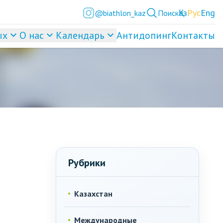
Қаз
Рус
Eng
@biathlon_kaz
Поиск
ых
О нас
Календарь
Антидопинг
Контакты
Рубрики
Казахстан
Международные