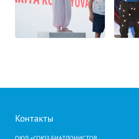
13 часов назад
06.08.2026
Тренер из Костаная признан
10 милл
лучшим детским тренером по
премии 
биатлону
хрустал
прошел
BIATHL
Контакты
ОЮЛ «СОЮЗ БИАТЛОНИСТОВ