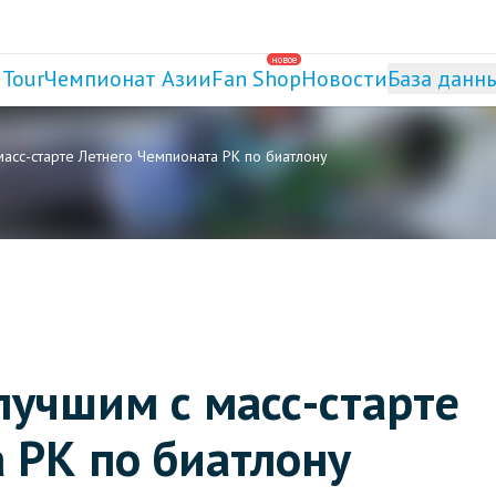
новое
 Tour
Чемпионат Азии
Fan Shop
Новости
База данн
асс-старте Летнего Чемпионата РК по биатлону
лучшим с масс-старте
 РК по биатлону