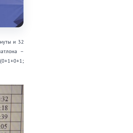
нуты и 32
иатлона –
 (0+1+0+1;