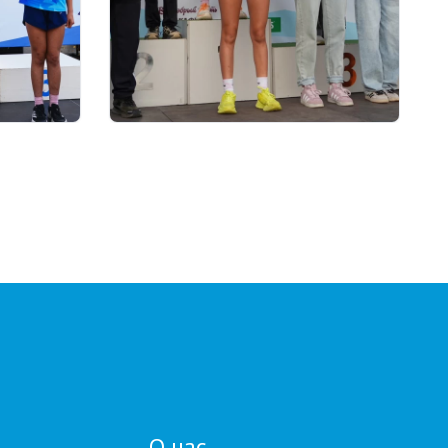
01.08.2026 18:00
ОЙДЕТ
Grand Tour Biathlon: рекорд по
АП
числу участников установлен
на пятом этапе в
Петропавловске
О нас