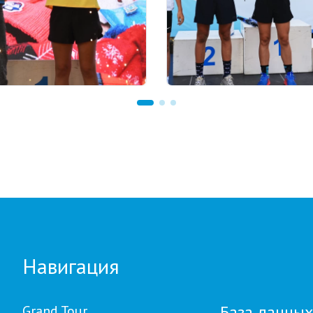
 23:00
03.08.2026 17:00
ионов тенге областям,
ФИНАЛ: В АСТАНЕ ПР
от Ербола Хамитова и
ЗАКЛЮЧИТЕЛЬНЫЙ ЭТ
ьные кубки: как
GRAND TOUR BIATHLON
 финал GRAND TOUR
ON в Астане
Навигация
База данных
Grand Tour