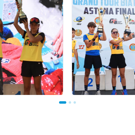
азад
03.08.2026 17:00
ионов тенге областям,
ФИНАЛ: В АСТАНЕ ПР
от Ербола Хамитова и
ЗАКЛЮЧИТЕЛЬНЫЙ ЭТ
ьные кубки: как
GRAND TOUR BIATHLON
 финал GRAND TOUR