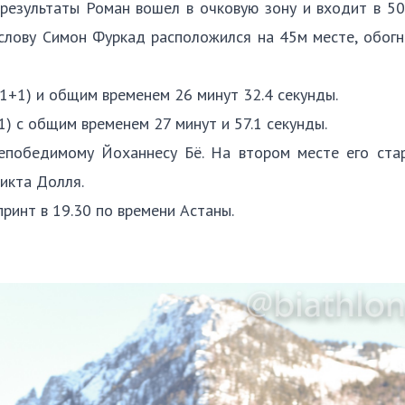
результаты Роман вошел в очковую зону и входит в 5
 слову Симон Фуркад расположился на 45м месте, обог
1+1) и общим временем 26 минут 32.4 секунды.
) с общим временем 27 минут и 57.1 секунды.
непобедимому Йоханнесу Бё. На втором месте его ста
икта Долля.
ринт в 19.30 по времени Астаны.