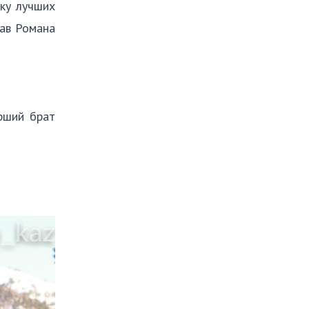
0ку лучших
нав Романа
рший брат