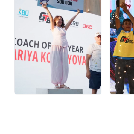
7 часов назад
20 часов н
Тренер из Костаная признан
10 милл
лучшим детским тренером по
премии 
биатлону
хрустал
прошел