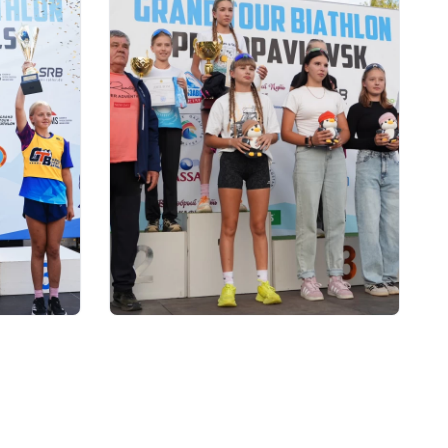
01.08.2026 18:00
ОЙДЕТ
Grand Tour Biathlon: рекорд по
АП
числу участников установлен
на пятом этапе в
Петропавловске