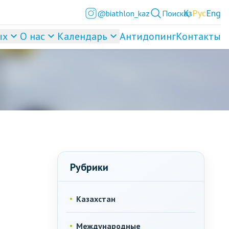
Қаз
Рус
Eng
@biathlon_kaz
Поиск
ых
О нас
Календарь
Антидопинг
Контакты
Рубрики
Казахстан
Международные