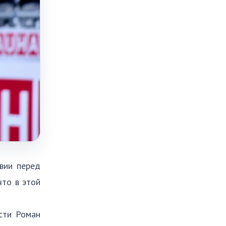
твии перед
что в этой
сти Роман