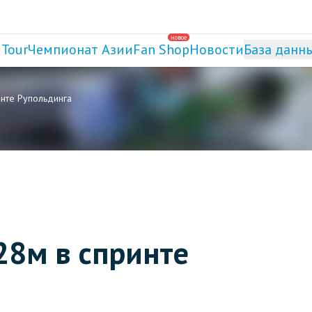
новое
 Tour
Чемпионат Азии
Fan Shop
Новости
База данн
инте Рупольдинга
28м в спринте