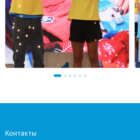
18 часов назад
10 миллионов тенге областям, премии от
Ербола Хамитова и хрустальные кубки: как
прошел финал GRAND TOUR BIATHLON в
Астане
Контакты