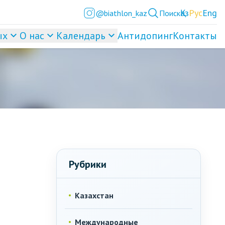
Қаз
Рус
Eng
@biathlon_kaz
Поиск
ых
О нас
Календарь
Антидопинг
Контакты
Рубрики
Казахстан
Международные