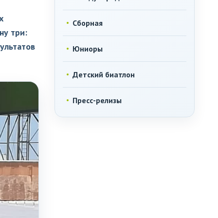
х
Сборная
ну три:
ультатов
Юниоры
Детский биатлон
Пресс-релизы