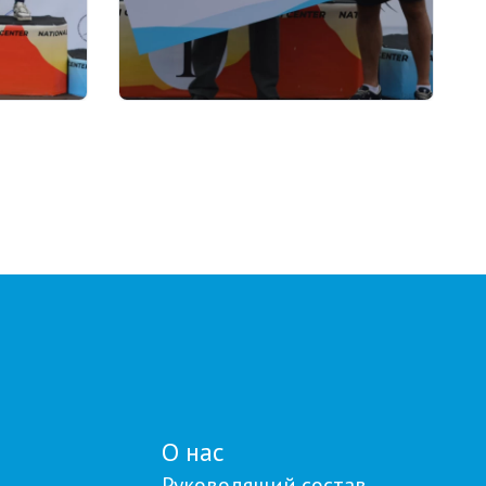
22.07.2026 17:00
я
Союз биатлонистов Казахстана
 по
вручил денежные
сертификаты
й
паралимпийскому чемпиону
Ерболу Хамитову и его
тренерам
О нас
Руководящий состав