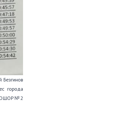
й Безгинов
ес города
 СДЮШОР№2