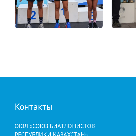
03.08.2026 17:00
01.08.2026
ФИНАЛ: В АСТАНЕ ПРОЙДЕТ
Grand T
ЗАКЛЮЧИТЕЛЬНЫЙ ЭТАП
числу у
GRAND TOUR BIATHLON
на пято
Петроп
Контакты
ОЮЛ «СОЮЗ БИАТЛОНИСТОВ
РЕСПУБЛИКИ КАЗАХСТАН»