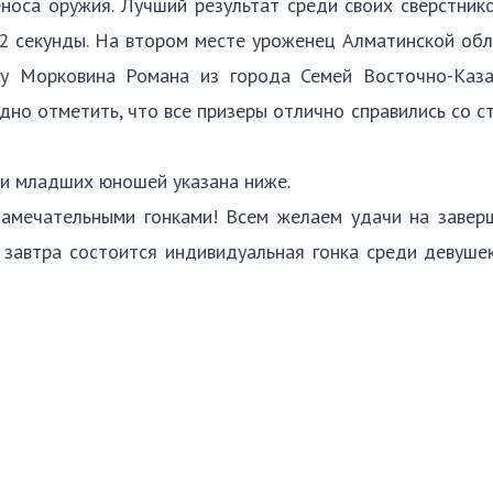
оса оружия. Лучший результат среди своих сверстник
52 секунды. На втором месте уроженец Алматинской об
а у Морковина Романа из города Семей Восточно-Каза
адно отметить, что все призеры отлично справились со с
ки младших юношей указана ниже.
замечательными гонками! Всем желаем удачи на завер
 завтра состоится индивидуальная гонка среди девуше