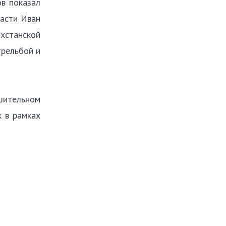
ов показал
ласти Иван
хстанской
трельбой и
шительном
к в рамках