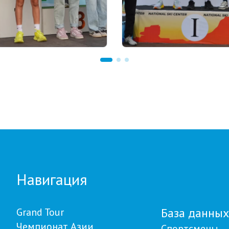
 18:00
22.07.2026 22:00
our Biathlon: рекорд по
В Щучинске завершилс
частников установлен
Летний чемпионат Азии
м этапе в
биатлону: у сборной
авловске
Казахстана - 27 медале
Навигация
База данных
Grand Tour
Чемпионат Азии
Спортсмены