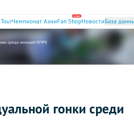
новое
 Tour
Чемпионат Азии
Fan Shop
Новости
База данн
гонки среди юношей ЮЧРК
уальной гонки среди