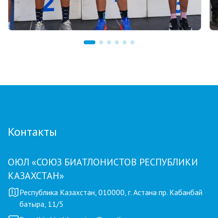
03.08.2026 17:00
ФИНАЛ: В АСТАНЕ ПРОЙДЕТ
ЗАКЛЮЧИТЕЛЬНЫЙ ЭТАП GRAND TOUR
BIATHLON
Контакты
ОЮЛ «СОЮЗ БИАТЛОНИСТОВ РЕСПУБЛИКИ
КАЗАХСТАН»
Республика Казахстан, 010000, г. Астана пр. Кабанбай
батыра, 11/5