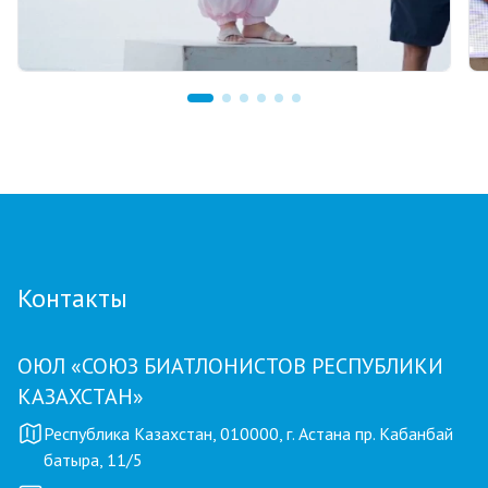
07.08.2026 12:00
Тренер из Костаная признан лучшим
детским тренером по биатлону
Контакты
ОЮЛ «СОЮЗ БИАТЛОНИСТОВ РЕСПУБЛИКИ
КАЗАХСТАН»
Республика Казахстан, 010000, г. Астана пр. Кабанбай
батыра, 11/5