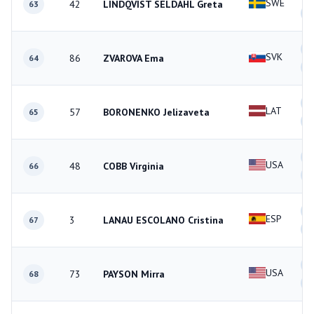
SWE
42
LINDQVIST SELDAHL Greta
63
2
1
SVK
86
ZVAROVA Ema
64
0
0
LAT
57
BORONENKO Jelizaveta
65
3
1
USA
48
COBB Virginia
66
2
0
ESP
3
LANAU ESCOLANO Cristina
67
3
2
USA
73
PAYSON Mirra
68
1