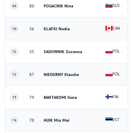
1
SLO
80
POGACNIK Nina
69
1
0
CAN
56
KLAFKI Nadia
70
2
4
POL
55
SADOWNIK Zuzanna
71
1
2
POL
87
NIEDURNY Klaudia
72
1
1
FIN
79
RANTAKOMI Ilona
73
2
0
EST
70
HUIK Mia Mai
74
3