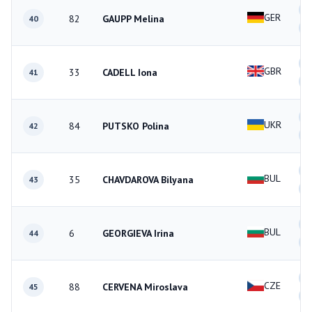
2
GER
82
GAUPP Melina
40
1
0
GBR
33
CADELL Iona
41
0
2
UKR
84
PUTSKO Polina
42
0
0
BUL
35
CHAVDAROVA Bilyana
43
1
1
BUL
6
GEORGIEVA Irina
44
1
1
CZE
88
CERVENA Miroslava
45
1