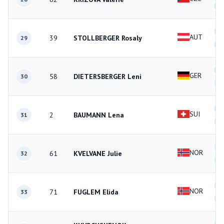
0
0
AUT
39
STOLLBERGER Rosaly
29
0
2
GER
58
DIETERSBERGER Leni
30
0
3
SUI
2
BAUMANN Lena
31
1
3
NOR
61
KVELVANE Julie
32
0
2
NOR
71
FUGLEM Elida
33
1
1