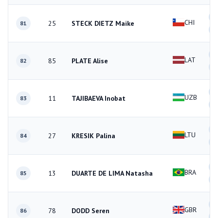
2
CHI
25
STECK DIETZ Maike
81
1
3
LAT
85
PLATE Alise
82
0
1
UZB
11
TAJIBAEVA Inobat
83
2
3
LTU
27
KRESIK Palina
84
1
1
BRA
13
DUARTE DE LIMA Natasha
85
2
0
GBR
78
DODD Seren
86
4