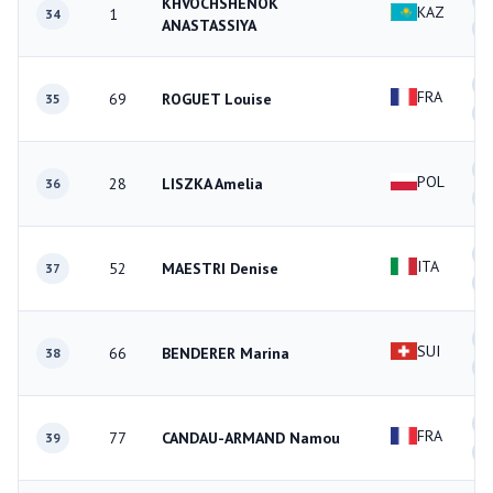
KHVOCHSHENOK
KAZ
1
34
ANASTASSIYA
1
2
FRA
69
ROGUET Louise
35
2
0
POL
28
LISZKA Amelia
36
2
2
ITA
52
MAESTRI Denise
37
0
2
SUI
66
BENDERER Marina
38
0
2
FRA
77
CANDAU-ARMAND Namou
39
2