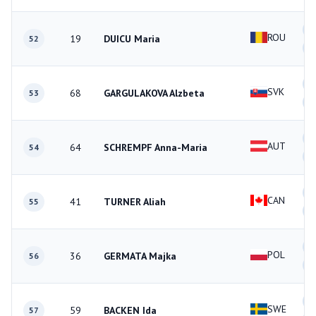
1
ROU
19
DUICU Maria
52
0
1
SVK
68
GARGULAKOVA Alzbeta
53
3
2
AUT
64
SCHREMPF Anna-Maria
54
1
1
CAN
41
TURNER Aliah
55
1
1
POL
36
GERMATA Majka
56
1
2
SWE
59
BACKEN Ida
57