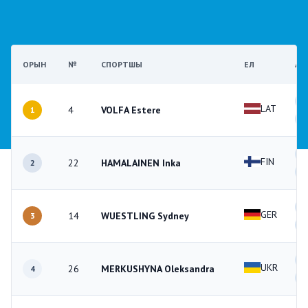
ОРЫН
№
СПОРТШЫ
ЕЛ
АТ
1
LAT
4
VOLFA Estere
1
0
1
FIN
22
HAMALAINEN Inka
2
0
1
GER
14
WUESTLING Sydney
3
0
2
UKR
26
MERKUSHYNA Oleksandra
4
1