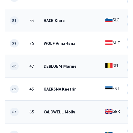
3
0
SLO
53
HACE Kiara
58
2
2
AUT
75
WOLF Anna-lena
59
1
1
BEL
47
DEBLOEM Marine
60
1
2
EST
43
KAERSNA Kaetrin
61
0
0
GBR
65
CALDWELL Molly
62
3
3