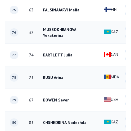
3
FIN
63
PALSINAJARVI Melia
75
2
3
MUSSOKHRANOVA
KAZ
32
76
Yekaterina
2
0
CAN
74
BARTLETT Julia
77
2
1
MDA
23
RUSU Arina
78
1
3
USA
67
BOWEN Seven
79
2
3
KAZ
83
CHSHEDRINA Nadezhda
80
1