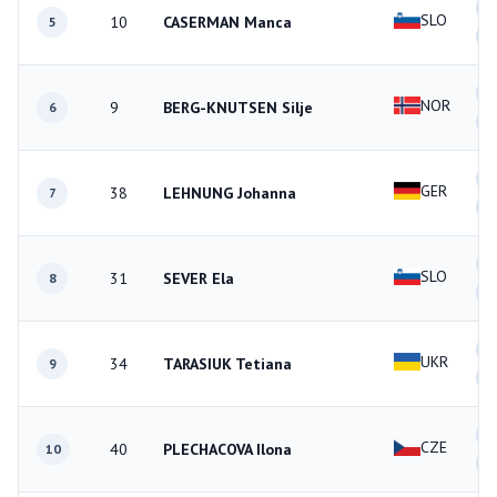
1
SLO
10
CASERMAN Manca
5
0
2
NOR
9
BERG-KNUTSEN Silje
6
0
0
GER
38
LEHNUNG Johanna
7
0
0
SLO
31
SEVER Ela
8
2
0
UKR
34
TARASIUK Tetiana
9
1
2
CZE
40
PLECHACOVA Ilona
10
0