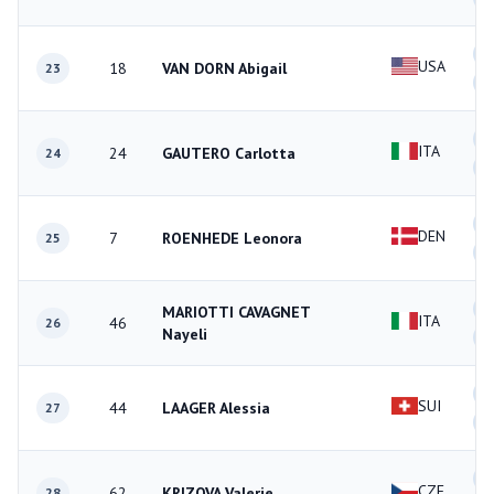
0
USA
18
VAN DORN Abigail
23
0
2
ITA
24
GAUTERO Carlotta
24
1
4
DEN
7
ROENHEDE Leonora
25
0
1
MARIOTTI CAVAGNET
ITA
46
26
Nayeli
0
1
SUI
44
LAAGER Alessia
27
1
2
CZE
62
KRIZOVA Valerie
28