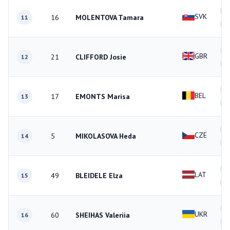
1
SVK
16
MOLENTOVA Tamara
11
0
0
GBR
21
CLIFFORD Josie
12
1
0
BEL
17
EMONTS Marisa
13
0
0
CZE
5
MIKOLASOVA Heda
14
2
2
LAT
49
BLEIDELE Elza
15
1
0
UKR
60
SHEIHAS Valeriia
16
0