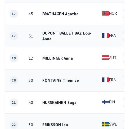
1
NOR
45
BRATHAGEN Agathe
17
1
3
DUPONT BALLET BAZ Lou-
FRA
51
17
Anne
0
1
AUT
12
MILLINGER Anna
19
2
1
FRA
20
FONTAINE Themice
20
2
0
FIN
50
HURSKAINEN Saga
21
1
2
SWE
30
ERIKSSON Ida
22
1