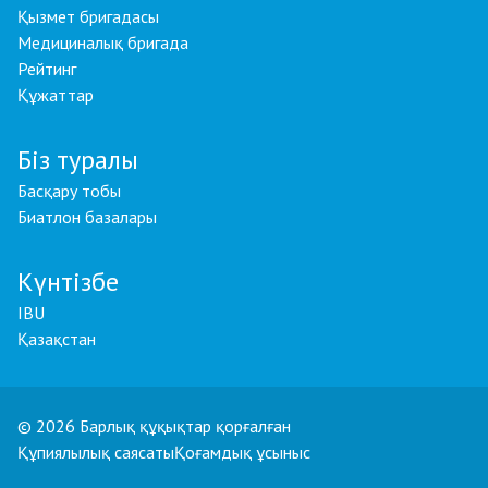
Қызмет бригадасы
Медициналық бригада
Рейтинг
Құжаттар
Біз туралы
Басқару тобы
Биатлон базалары
Күнтізбе
IBU
Қазақстан
© 2026 Барлық құқықтар қорғалған
Құпиялылық саясаты
Қоғамдық ұсыныс