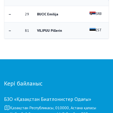
SRB
—
29
BUCIC Emilija
—
EST
—
81
VILIPUU Pillerin
—
Кері байланыс
БЗО «Қазақстан Биатлонистер Одағы»
Қазақстан Республикасы, 010000, Астана қаласы