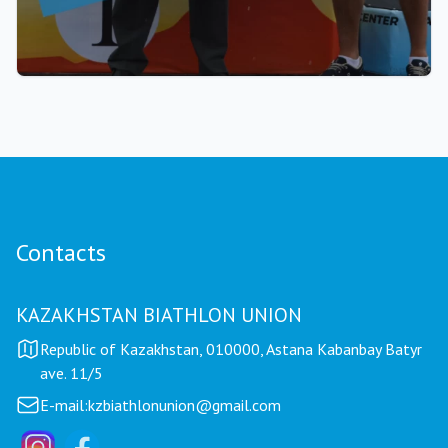
22.07.2026 17:00
Kazakhstan Biathlon Union awards money
certificates to Paralympic champion Yerbol
Khamitov and his coaches
Contacts
KAZAKHSTAN BIATHLON UNION
Republic of Kazakhstan, 010000, Astana Kabanbay Batyr
ave. 11/5
E-mail:
kzbiathlonunion@gmail.com