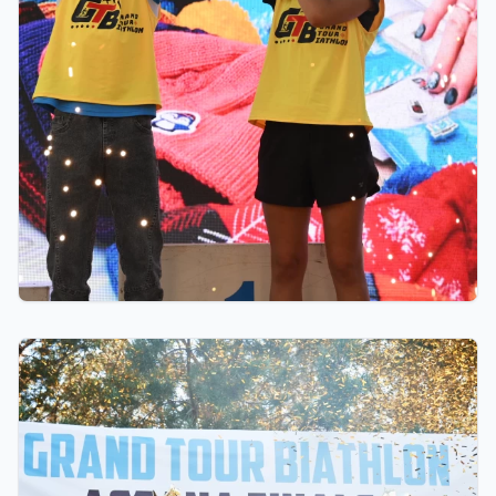
06.08.2026 23:00
10 миллионов тенге областям, премии от
Ербола Хамитова и хрустальные кубки: как
прошел финал GRAND TOUR BIATHLON в
Астане