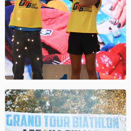
06.08.2026 23:00
10 миллионов тенге областям, премии от
Ербола Хамитова и хрустальные кубки: как
прошел финал GRAND TOUR BIATHLON в
Астане