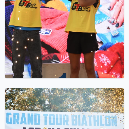
06.08.2026 23:00
10 миллионов тенге областям, премии от
Ербола Хамитова и хрустальные кубки: как
прошел финал GRAND TOUR BIATHLON в
Астане