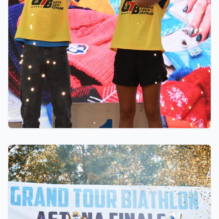
19 часов назад
10 миллионов тенге областям, премии от
Ербола Хамитова и хрустальные кубки: как
прошел финал GRAND TOUR BIATHLON в
Астане