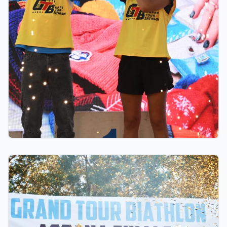
06.08.2026 23:00
10 миллионов тенге областям, премии от
Ербола Хамитова и хрустальные кубки: как
прошел финал GRAND TOUR BIATHLON в
Астане