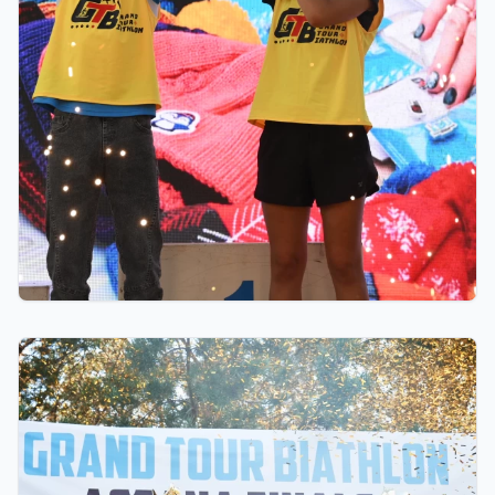
21 час назад
10 миллионов тенге областям, премии от
Ербола Хамитова и хрустальные кубки: как
прошел финал GRAND TOUR BIATHLON в
Астане