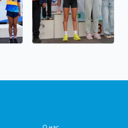
01.08.2026 18:00
ОЙДЕТ
Grand Tour Biathlon: рекорд по
АП
числу участников установлен
N
на пятом этапе в
Петропавловске
О нас