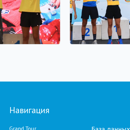
 23:00
03.08.2026 17:00
ионов тенге областям,
ФИНАЛ: В АСТАНЕ ПР
 от Ербола Хамитова и
ЗАКЛЮЧИТЕЛЬНЫЙ ЭТ
ьные кубки: как
GRAND TOUR BIATHLO
 финал GRAND TOUR
ON в Астане
Навигация
База данных
Grand Tour