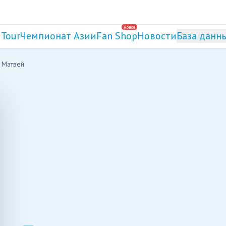
новое
 Tour
Чемпионат Азии
Fan Shop
Новости
База данн
 Матвей