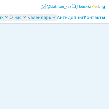
Қаз
Рус
Eng
@biathlon_kaz
Поиск
ых
О нас
Календарь
Антидопинг
Контакты