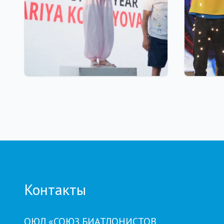
13 часов назад
06.08.2026
Тренер из Костаная признан
10 милл
лучшим детским тренером по
премии
биатлону
хрустал
прошел
BIATHL
Контакты
ОЮЛ «СОЮЗ БИАТЛОНИСТОВ