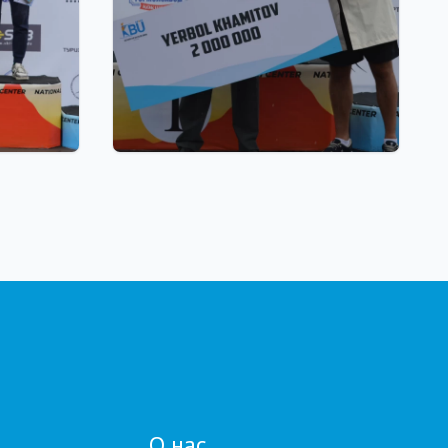
22.07.2026 17:00
я
Союз биатлонистов Казахстана
и по
вручил денежные
сертификаты
ей
паралимпийскому чемпиону
Ерболу Хамитову и его
тренерам
О нас