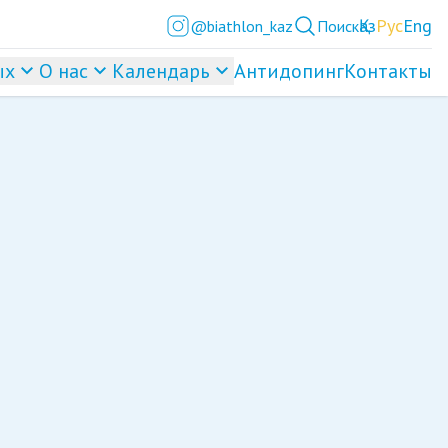
Қаз
Рус
Eng
@biathlon_kaz
Поиск
ых
О нас
Календарь
Антидопинг
Контакты