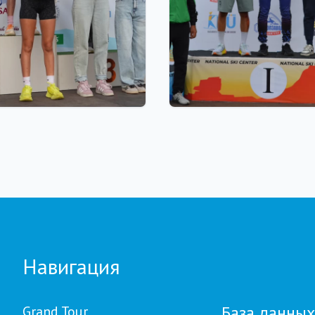
 18:00
22.07.2026 22:00
our Biathlon: рекорд по
В Щучинске завершилс
частников установлен
Летний чемпионат Ази
м этапе в
биатлону: у сборной
авловске
Казахстана - 27 медал
Навигация
База данных
Grand Tour