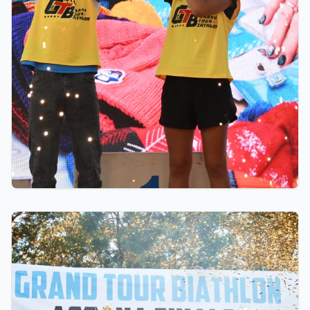
06.08.2026 23:00
10 миллионов тенге областям, премии от
Ербола Хамитова и хрустальные кубки: как
прошел финал GRAND TOUR BIATHLON в
Астане