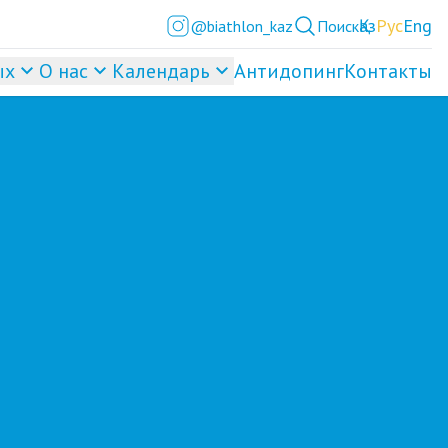
Қаз
Рус
Eng
@biathlon_kaz
Поиск
ых
О нас
Календарь
Антидопинг
Контакты