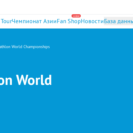
новое
 Tour
Чемпионат Азии
Fan Shop
Новости
База данн
thlon World Championships
on World