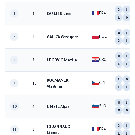
2
1
FRA
3
CARLIER Leo
6
1
0
0
1
POL
4
GALICA Grzegorz
7
2
1
0
1
CRO
7
LEGOVIC Matija
8
1
1
1
0
KOCMANEK
CZE
13
9
Vladimir
1
1
0
1
SLO
43
OMEJC Aljaz
10
0
0
2
1
JOUANNAUD
FRA
9
11
Lionel
1
1