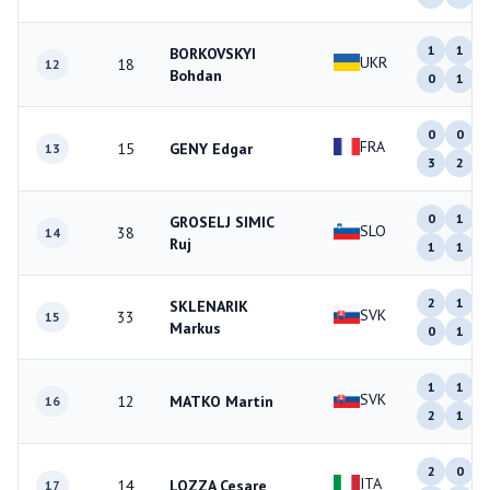
1
1
BORKOVSKYI
UKR
18
12
Bohdan
0
1
0
0
FRA
15
GENY Edgar
13
3
2
0
1
GROSELJ SIMIC
SLO
38
14
Ruj
1
1
2
1
SKLENARIK
SVK
33
15
Markus
0
1
1
1
SVK
12
MATKO Martin
16
2
1
2
0
ITA
14
LOZZA Cesare
17