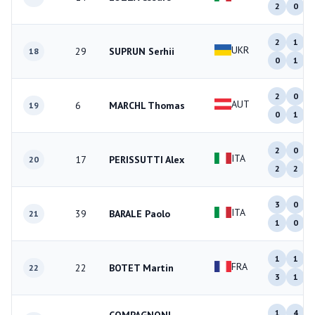
2
0
2
1
UKR
29
SUPRUN Serhii
18
0
1
2
0
AUT
6
MARCHL Thomas
19
0
1
2
0
ITA
17
PERISSUTTI Alex
20
2
2
3
0
ITA
39
BARALE Paolo
21
1
0
1
1
FRA
22
BOTET Martin
22
3
1
1
4