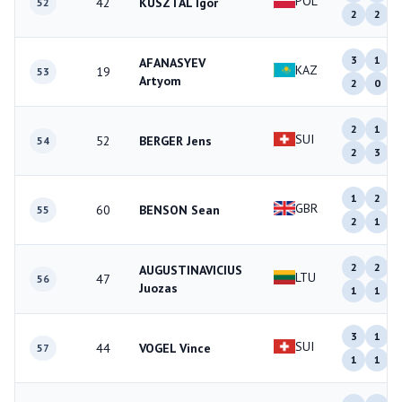
POL
42
KUSZTAL Igor
52
2
2
3
1
AFANASYEV
KAZ
19
53
Artyom
2
0
2
1
SUI
52
BERGER Jens
54
2
3
1
2
GBR
60
BENSON Sean
55
2
1
2
2
AUGUSTINAVICIUS
LTU
47
56
Juozas
1
1
3
1
SUI
44
VOGEL Vince
57
1
1