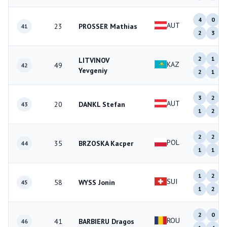
4
0
AUT
23
PROSSER Mathias
41
2
3
2
1
LITVINOV
KAZ
49
42
Yevgeniy
2
1
3
2
AUT
20
DANKL Stefan
43
1
2
2
2
POL
35
BRZOSKA Kacper
44
1
1
1
2
SUI
58
WYSS Jonin
45
1
2
2
0
ROU
41
BARBIERU Dragos
46