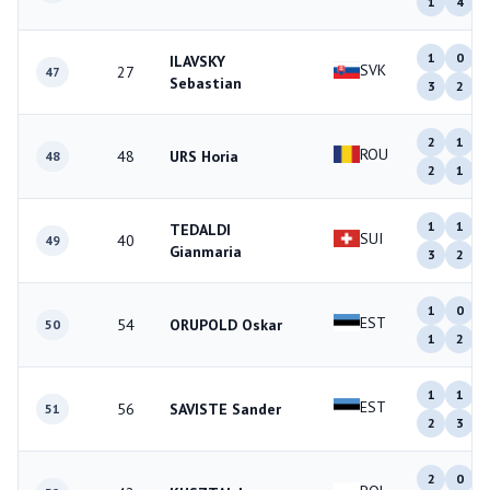
1
4
1
0
ILAVSKY
SVK
27
47
Sebastian
3
2
2
1
ROU
48
URS Horia
48
2
1
1
1
TEDALDI
SUI
40
49
Gianmaria
3
2
1
0
EST
54
ORUPOLD Oskar
50
1
2
1
1
EST
56
SAVISTE Sander
51
2
3
2
0