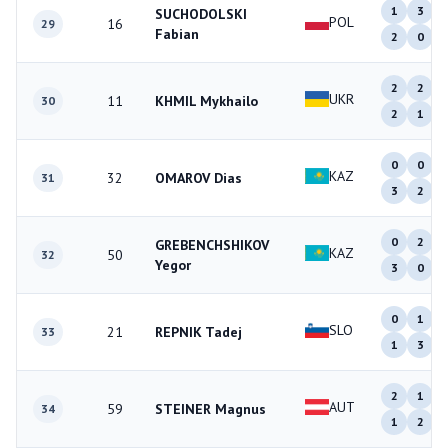
1
3
SUCHODOLSKI
POL
16
29
Fabian
2
0
2
2
UKR
11
KHMIL Mykhailo
30
2
1
0
0
KAZ
32
OMAROV Dias
31
3
2
0
2
GREBENCHSHIKOV
KAZ
50
32
Yegor
3
0
0
1
SLO
21
REPNIK Tadej
33
1
3
2
1
AUT
59
STEINER Magnus
34
1
2