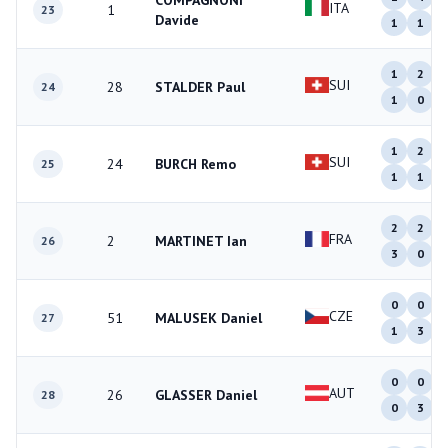
COMPAGNONI
ITA
1
23
Davide
1
1
1
2
SUI
28
STALDER Paul
24
1
0
1
2
SUI
24
BURCH Remo
25
1
1
2
2
FRA
2
MARTINET Ian
26
3
0
0
0
CZE
51
MALUSEK Daniel
27
1
3
0
0
AUT
26
GLASSER Daniel
28
0
3