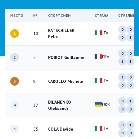
МЕСТО
№
СПОРТСМЕН
СТРАНА
СТРЕЛЬБА
0
0
RATSCHILLER
ITA
10
1
Felix
0
1
0
0
FRA
5
POIROT Guillaume
2
1
1
3
0
ITA
8
CAROLLO Michele
3
0
0
0
1
BILANENKO
UKR
37
4
Oleksandr
0
0
0
1
ITA
55
COLA Davide
5
0
0