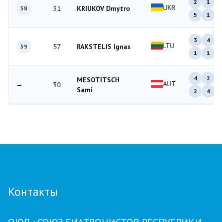
2
1
UKR
31
KRIUKOV Dmytro
58
5
1
3
4
LTU
57
RAKSTELIS Ignas
59
1
1
4
2
MESOTITSCH
AUT
—
30
Sami
2
4
Контакты