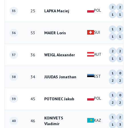
2
2
POL
25
LAPKA Maciej
35
1
1
1
3
SUI
53
MAIER Loris
36
1
1
2
2
AUT
36
WEIGL Alexander
37
1
1
1
0
EST
34
JUUDAS Jonathan
38
2
2
1
0
POL
45
POTONIEC Jakub
39
2
2
1
2
KONIVETS
KAZ
46
40
Vladimir
1
3