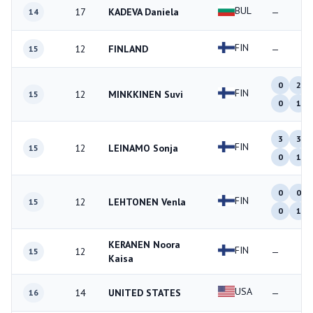
BUL
17
KADEVA Daniela
—
14
FIN
12
FINLAND
—
15
0
2
FIN
12
MINKKINEN Suvi
15
0
1
3
3
FIN
12
LEINAMO Sonja
15
0
1
0
0
FIN
12
LEHTONEN Venla
15
0
1
KERANEN Noora
FIN
12
—
15
Kaisa
USA
14
UNITED STATES
—
16