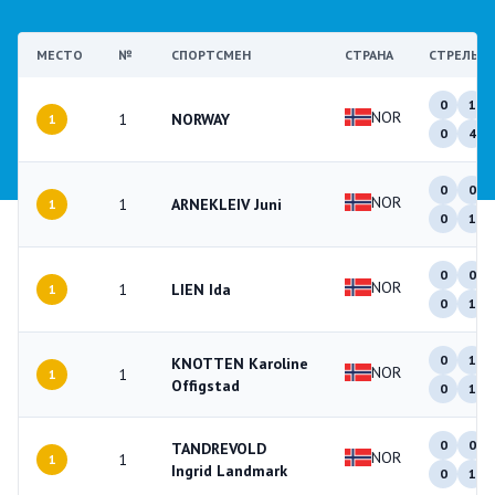
МЕСТО
№
СПОРТСМЕН
СТРАНА
СТРЕЛЬБА
0
1
NOR
1
NORWAY
1
0
4
0
0
NOR
1
ARNEKLEIV Juni
1
0
1
0
0
NOR
1
LIEN Ida
1
0
1
0
1
KNOTTEN Karoline
NOR
1
1
Offigstad
0
1
0
0
TANDREVOLD
NOR
1
1
Ingrid Landmark
0
1