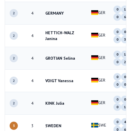
0
1
GER
4
GERMANY
2
0
6
0
0
HETTICH-WALZ
GER
4
2
Janina
0
3
0
1
GER
4
GROTIAN Selina
2
0
2
0
0
GER
4
VOIGT Vanessa
2
0
0
0
0
GER
4
KINK Julia
2
0
1
0
4
SWE
3
SWEDEN
3
0
6