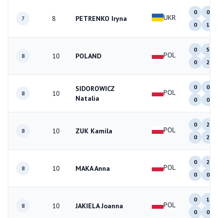
0
0
UKR
8
PETRENKO Iryna
7
0
1
0
5
POL
10
POLAND
8
0
2
0
0
SIDOROWICZ
POL
10
8
Natalia
0
0
0
2
POL
10
ZUK Kamila
8
0
2
0
2
POL
10
MAKA Anna
8
0
0
0
1
POL
10
JAKIELA Joanna
8
0
0