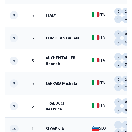
0
2
ITA
5
ITALY
9
1
6
0
0
ITA
5
COMOLA Samuela
9
0
1
0
0
AUCHENTALLER
ITA
5
9
Hannah
1
3
0
2
ITA
5
CARRARA Michela
9
0
2
0
0
TRABUCCHI
ITA
5
9
Beatrice
0
0
0
2
SLO
11
SLOVENIA
10