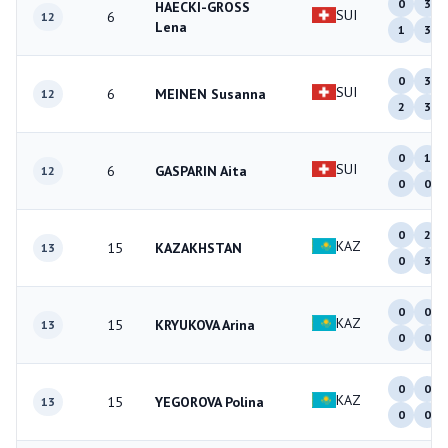
0
3
HAECKI-GROSS
SUI
6
12
Lena
1
3
0
3
SUI
6
MEINEN Susanna
12
2
3
0
1
SUI
6
GASPARIN Aita
12
0
0
0
2
KAZ
15
KAZAKHSTAN
13
0
3
0
0
KAZ
15
KRYUKOVA Arina
13
0
0
0
0
KAZ
15
YEGOROVA Polina
13
0
0