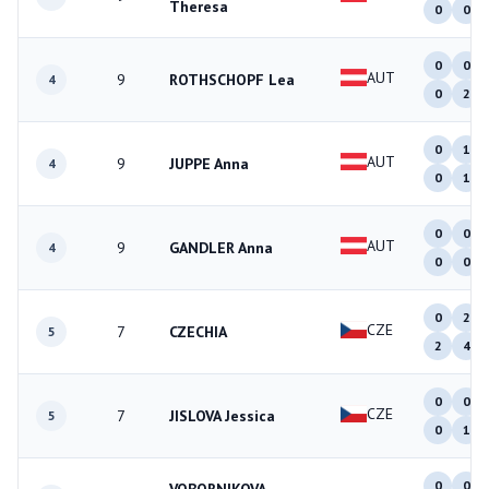
Theresa
0
0
0
0
AUT
9
ROTHSCHOPF Lea
4
0
2
0
1
AUT
9
JUPPE Anna
4
0
1
0
0
AUT
9
GANDLER Anna
4
0
0
0
2
CZE
7
CZECHIA
5
2
4
0
0
CZE
7
JISLOVA Jessica
5
0
1
0
0