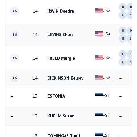
0
0
USA
14
IRWIN Deedra
16
1
3
0
0
USA
14
LEVINS Chloe
16
0
1
1
3
USA
14
FREED Margie
16
1
3
USA
14
DICKINSON Kelsey
—
16
EST
—
13
ESTONIA
—
EST
—
13
KUELM Susan
—
EST
—
13
TOMINGAS Tuuli
—