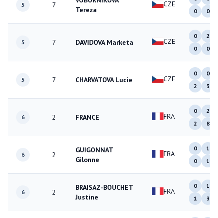
VOBORNIKOVA
CZE
7
5
Tereza
0
0
0
2
CZE
7
DAVIDOVA Marketa
5
0
0
0
0
CZE
7
CHARVATOVA Lucie
5
2
3
0
2
FRA
2
FRANCE
6
2
8
0
1
GUIGONNAT
FRA
2
6
Gilonne
0
1
0
1
BRAISAZ-BOUCHET
FRA
2
6
Justine
1
3