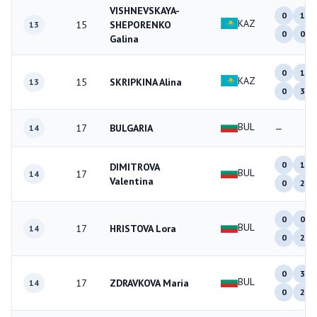
VISHNEVSKAYA-
0
1
KAZ
15
SHEPORENKO
13
0
0
Galina
0
1
KAZ
15
SKRIPKINA Alina
13
0
3
BUL
17
BULGARIA
—
14
0
1
DIMITROVA
BUL
17
14
Valentina
0
2
0
0
BUL
17
HRISTOVA Lora
14
0
2
0
3
BUL
17
ZDRAVKOVA Maria
14
0
2