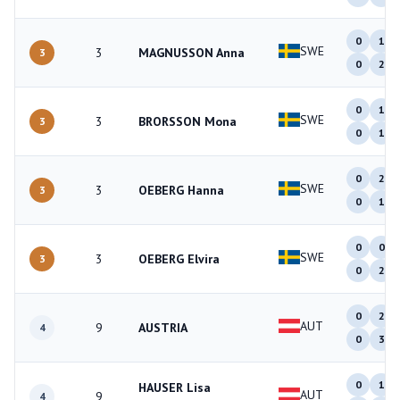
0
1
SWE
3
MAGNUSSON Anna
3
0
2
0
1
SWE
3
BRORSSON Mona
3
0
1
0
2
SWE
3
OEBERG Hanna
3
0
1
0
0
SWE
3
OEBERG Elvira
3
0
2
0
2
AUT
9
AUSTRIA
4
0
3
0
1
HAUSER Lisa
AUT
9
4