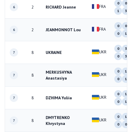
0
0
FRA
2
RICHARD Jeanne
6
1
3
0
0
FRA
2
JEANMONNOT Lou
6
0
1
0
3
UKR
8
UKRAINE
7
0
3
0
1
MERKUSHYNA
UKR
8
7
Anastasiya
0
1
0
1
UKR
8
DZHIMA Yuliia
7
0
1
0
1
DMYTRENKO
UKR
8
7
Khrystyna
0
0