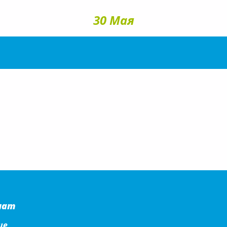
30 Мая
нат
ие