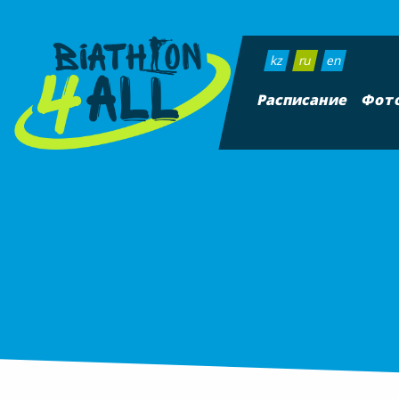
kz
ru
en
Расписание
Фот