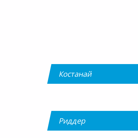
Костанай
Риддер