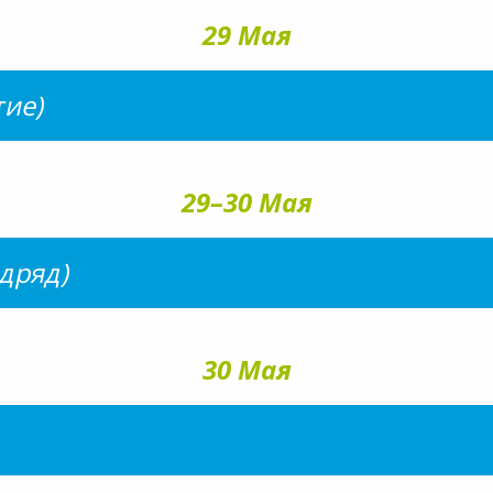
29 Мая
тие)
29–30 Мая
одряд)
30 Мая