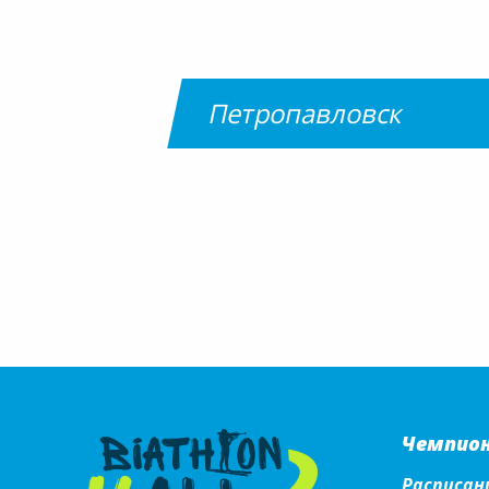
Петропавловск
Чемпио
Расписан