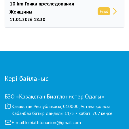
10 km Гонка преследования
Женщины
Final
11.01.2026 18:30
Кері байланыс
БЗО «Қазақстан Биатлонистер Одағы»
Қазақстан Республикасы, 010000, Астана қаласы
Қабанбай батыр даңғылы 11/5 7 қабат, 707 кеңсе
E-mail:
kzbiathlonunion@gmail.com