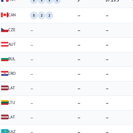
5
37:23.5
CAN
—
—
5
2
2
CZE
—
—
—
AUT
—
—
—
BUL
—
—
—
CRO
—
—
—
LAT
—
—
—
LTU
—
—
—
LAT
—
—
—
KAZ
—
—
—