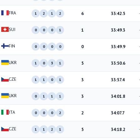
FRA
6
33:42.5
1
2
1
2
SUI
1
33:49.3
0
0
0
1
FIN
0
33:49.9
0
0
0
0
UKR
5
33:50.6
1
0
3
1
CZE
3
33:57.4
1
1
0
1
UKR
3
34:01.8
0
1
1
1
ITA
2
34:07.7
0
0
0
2
CZE
5
34:18.2
1
1
2
1