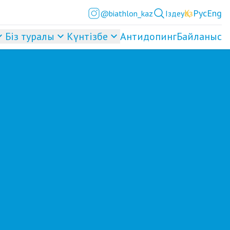
Қаз
Рус
Eng
@biathlon_kaz
Іздеу
Біз туралы
Күнтізбе
Антидопинг
Байланыс