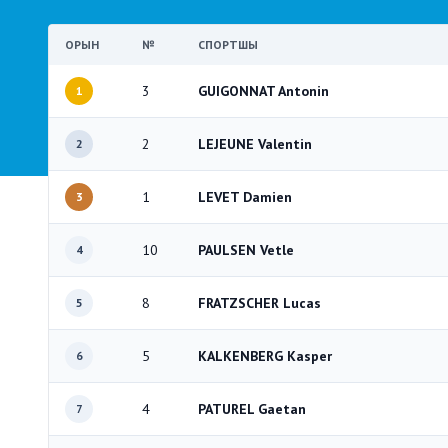
ОРЫН
№
СПОРТШЫ
3
GUIGONNAT Antonin
1
2
LEJEUNE Valentin
2
1
LEVET Damien
3
10
PAULSEN Vetle
4
8
FRATZSCHER Lucas
5
5
KALKENBERG Kasper
6
4
PATUREL Gaetan
7