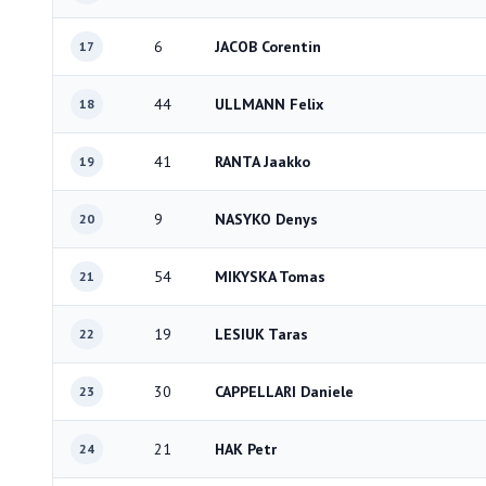
6
JACOB Corentin
17
44
ULLMANN Felix
18
41
RANTA Jaakko
19
9
NASYKO Denys
20
54
MIKYSKA Tomas
21
19
LESIUK Taras
22
30
CAPPELLARI Daniele
23
21
HAK Petr
24