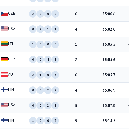
CZE
6
35:00.6
2
2
0
2
USA
4
35:02.0
0
2
1
1
LTU
1
35:03.5
1
0
0
0
GER
7
35:05.6
0
0
4
3
AUT
6
35:05.7
2
1
0
3
FIN
4
35:06.9
0
0
2
2
USA
3
35:07.8
0
0
2
1
FIN
3
35:14.5
1
0
0
2