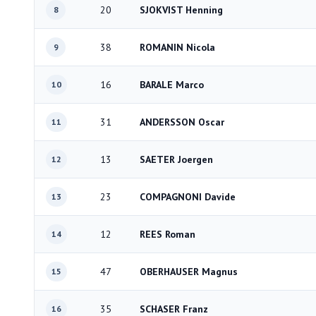
20
SJOKVIST Henning
8
38
ROMANIN Nicola
9
16
BARALE Marco
10
31
ANDERSSON Oscar
11
13
SAETER Joergen
12
23
COMPAGNONI Davide
13
12
REES Roman
14
47
OBERHAUSER Magnus
15
35
SCHASER Franz
16