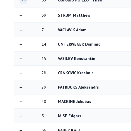
53
GUIRAUD POILLOT Theo
—
59
STRUM Matthew
—
7
VACLAVIK Adam
—
14
UNTERWEGER Dominic
—
15
VASILEV Konstantin
—
28
CRNKOVIC Kresimir
—
29
PATRIJUKS Aleksandrs
—
40
MACKINE Jokubas
—
51
MISE Edgars
—
56
BAUER Kirill