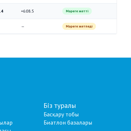
.4
+6:08.5
Мәреге жетті
—
Мәреге жетпеді
Біз туралы
Басқару тобы
ылар
Биатлон базалары
дасы