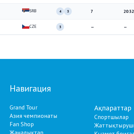
SRB
7
20:32
4
3
CZE
—
—
3
Навигация
Ақпараттар
Grand Tour
Азия чемпионаты
Спортшылар
Fan Shop
Жаттықтыруш
Жаңалықтар
Қызмет брига