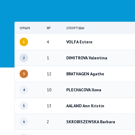
ОРЫН
№
СПОРТШЫ
4
VOLFA Estere
1
1
DIMITROVA Valentina
2
12
BRATHAGEN Agathe
3
10
PLECHACOVA Ilona
4
13
AALAND Ann Kristin
5
2
SKROBISZEWSKA Barbara
6