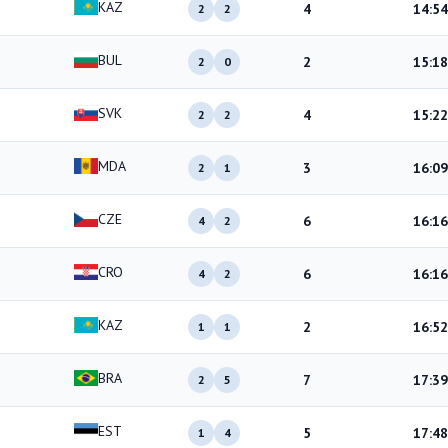
KAZ
4
14:54
2
2
BUL
2
15:18
2
0
SVK
4
15:22
2
2
MDA
3
16:09
2
1
CZE
6
16:16
4
2
CRO
6
16:16
4
2
KAZ
2
16:52
1
1
BRA
7
17:39
2
5
EST
5
17:48
1
4