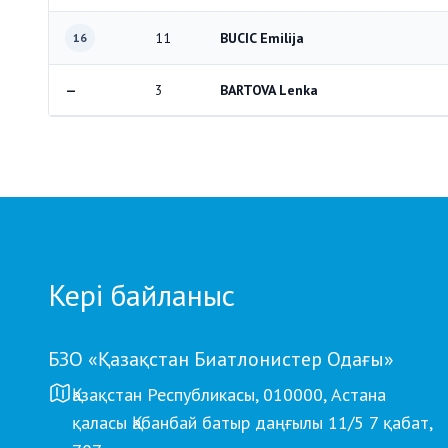
11
BUCIC Emilija
16
—
3
BARTOVA Lenka
Кері байланыс
БЗО «Қазақстан Биатлонистер Одағы»
Қазақстан Республикасы, 010000, Астана
қаласы Қабанбай батыр даңғылы 11/5 7 қабат,