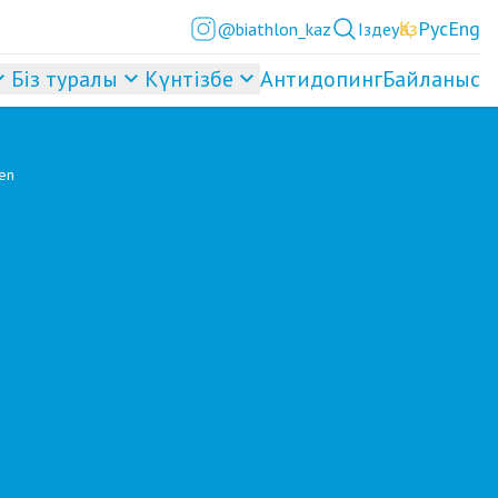
Қаз
Рус
Eng
@biathlon_kaz
Іздеу
Біз туралы
Күнтізбе
Антидопинг
Байланыс
men