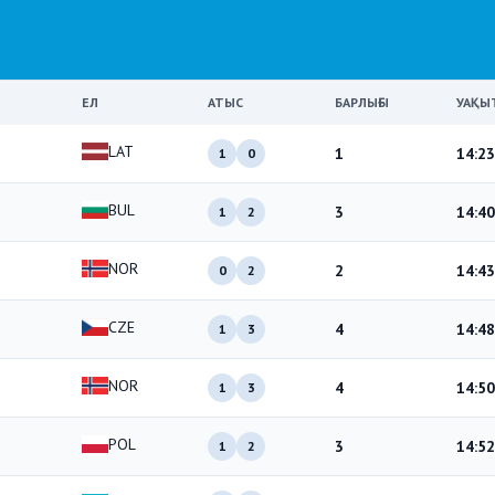
ЕЛ
АТЫС
БАРЛЫҒЫ
УАҚЫ
LAT
1
14:23
1
0
BUL
3
14:40
1
2
NOR
2
14:43
0
2
CZE
4
14:48
1
3
NOR
4
14:50
1
3
POL
3
14:52
1
2