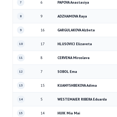
6
PAPOVA Anastasiya
7
9
ADZHAMOVA Raya
8
16
GARGULAKOVA Alzbeta
9
17
HLUSOVICI Elizaveta
10
8
CERVENA Miroslava
11
7
SOBOL Ema
12
15
KUANYSHBEKOVA Adima
13
5
WESTEMAIER RIBERA Eduarda
14
14
HUIK Mia Mai
15