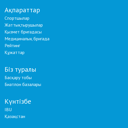
Ақпараттар
Спортшылар
Жаттықтырушылар
Қызмет бригадасы
Медициналық бригада
Рейтинг
Құжаттар
Біз туралы
Басқару тобы
Биатлон базалары
Күнтізбе
IBU
Қазақстан