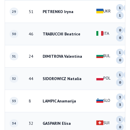
1
0
UKR
51
PETRENKO Iryna
29
1
0
0
ITA
46
TRABUCCHI Beatrice
30
0
1
1
BUL
24
DIMITROVA Valentina
31
0
1
0
POL
44
SIDOROWICZ Natalia
32
0
3
1
SLO
8
LAMPIC Anamarija
33
3
1
0
SUI
32
GASPARIN Elisa
34
0