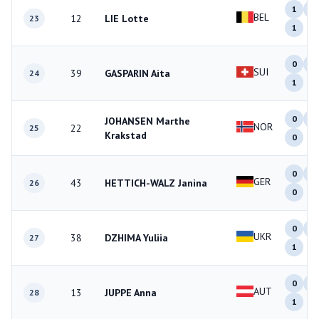
1
1
BEL
12
LIE Lotte
23
1
0
0
SUI
39
GASPARIN Aita
24
1
0
1
JOHANSEN Marthe
NOR
22
25
Krakstad
0
0
0
GER
43
HETTICH-WALZ Janina
26
0
0
0
UKR
38
DZHIMA Yuliia
27
1
0
2
AUT
13
JUPPE Anna
28
1