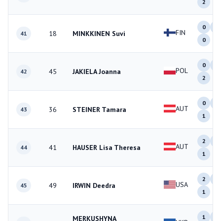
2
0
2
FIN
18
MINKKINEN Suvi
41
0
0
0
POL
45
JAKIELA Joanna
42
2
0
1
AUT
36
STEINER Tamara
43
1
2
1
AUT
41
HAUSER Lisa Theresa
44
1
2
0
USA
49
IRWIN Deedra
45
1
1
0
MERKUSHYNA