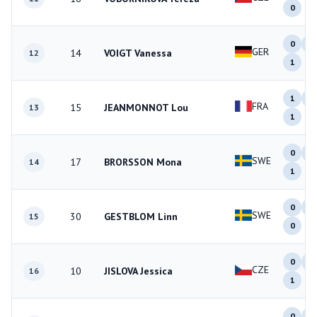
0
0
1
GER
14
VOIGT Vanessa
12
1
1
0
FRA
15
JEANMONNOT Lou
13
1
0
0
SWE
17
BRORSSON Mona
14
1
0
1
SWE
30
GESTBLOM Linn
15
0
0
0
CZE
10
JISLOVA Jessica
16
1
0
0