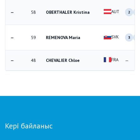
AUT
—
58
OBERTHALER Kristina
2
1
SVK
—
59
REMENOVA Maria
3
1
FRA
—
48
CHEVALIER Chloe
—
Кері байланыс