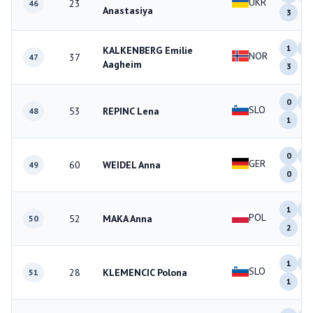
UKR
23
46
Anastasiya
3
1
0
KALKENBERG Emilie
NOR
37
47
Aagheim
3
0
0
SLO
53
REPINC Lena
48
1
0
1
GER
60
WEIDEL Anna
49
0
1
0
POL
52
MAKA Anna
50
2
1
2
SLO
28
KLEMENCIC Polona
51
1