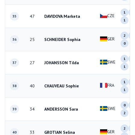
1
1
CZE
47
DAVIDOVA Marketa
35
1
2
0
GER
25
SCHNEIDER Sophia
36
0
1
0
SWE
27
JOHANSSON Tilda
37
1
1
1
FRA
40
CHAUVEAU Sophie
38
1
0
1
SWE
34
ANDERSSON Sara
39
2
2
0
GER
33
GROTIAN Selina
40