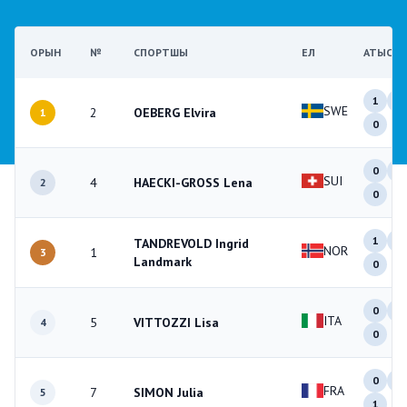
ОРЫН
№
СПОРТШЫ
ЕЛ
АТЫС
1
0
SWE
2
OEBERG Elvira
1
0
0
0
SUI
4
HAECKI-GROSS Lena
2
0
1
0
TANDREVOLD Ingrid
NOR
1
3
Landmark
0
0
0
ITA
5
VITTOZZI Lisa
4
0
0
0
FRA
7
SIMON Julia
5
1