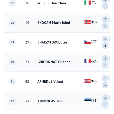
ITA
26
WIERER Dorothea
17
1
0
0
NOR
19
SKOGAN Marit Ishol
18
1
0
0
CZE
29
CHARVATOVA Lucie
19
2
0
0
FRA
21
GUIGONNAT Gilonne
20
1
1
0
NOR
42
ARNEKLEIV Juni
21
1
0
1
EST
31
TOMINGAS Tuuli
22
1