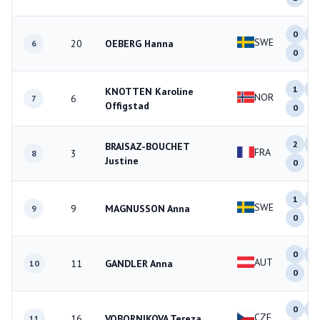
0
0
SWE
20
OEBERG Hanna
6
0
1
0
KNOTTEN Karoline
NOR
6
7
Offigstad
0
2
1
BRAISAZ-BOUCHET
FRA
3
8
Justine
0
1
1
SWE
9
MAGNUSSON Anna
9
0
0
0
AUT
11
GANDLER Anna
10
0
0
0
CZE
16
VOBORNIKOVA Tereza
11