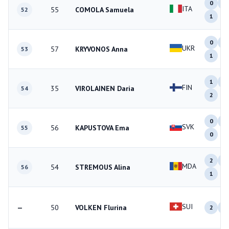
0
1
ITA
55
COMOLA Samuela
52
1
0
0
UKR
57
KRYVONOS Anna
53
1
1
0
FIN
35
VIROLAINEN Daria
54
2
0
1
SVK
56
KAPUSTOVA Ema
55
0
2
2
MDA
54
STREMOUS Alina
56
1
SUI
—
50
VOLKEN Flurina
2
1