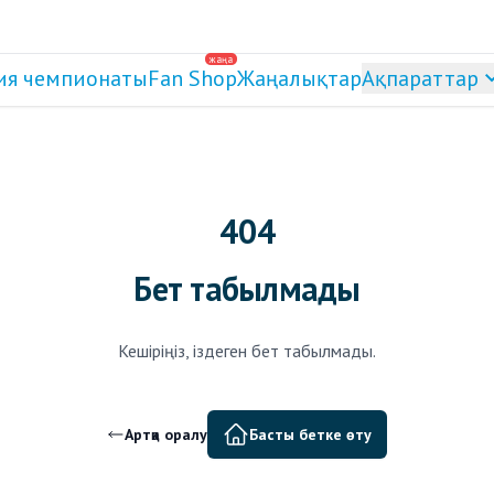
жаңа
ия чемпионаты
Fan Shop
Жаңалықтар
Ақпараттар
404
Бет табылмады
Кешіріңіз, іздеген бет табылмады.
Артқа оралу
Басты бетке өту