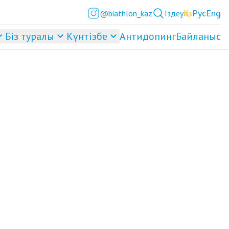
Қаз
Рус
Eng
@biathlon_kaz
Іздеу
Біз туралы
Күнтізбе
Антидопинг
Байланыс