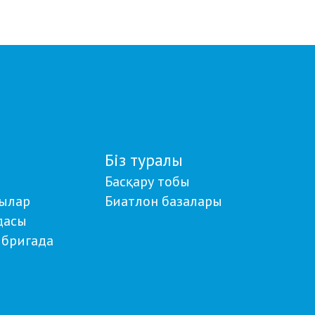
Біз туралы
Басқару тобы
ылар
Биатлон базалары
дасы
бригада